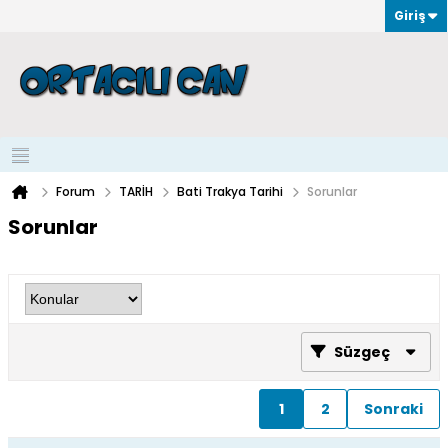
Giriş
Forum
TARİH
Bati Trakya Tarihi
Sorunlar
Sorunlar
Süzgeç
1
2
Sonraki