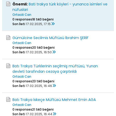
Önemli:
Bati trakya türk köyleri̇ - yunanca i̇si̇mleri̇ ve
nüfuslari
Ortacili Can
0 responses
18 tık
0 beğeni
Son İleti
17.02.2025, 17:15
Gümülcine Secilmis Müftüsü İbrahim ŞERİF
Ortacili Can
0 responses
20 tık
0 beğeni
Son İleti
17.02.2025, 16:50
Batı Trakya Türklerinin seçilmiş müftüsü, Yunan
devleti tarafından cezaya çarptırıldı
Ortacili Can
0 responses
23 tık
0 beğeni
Son İleti
17.02.2025, 16:46
Batı Trakya İskeçe Müftüsü Mehmet Emin AGA
Ortacili Can
0 responses
21 tık
0 beğeni
Son İleti
17.02.2025, 16:44