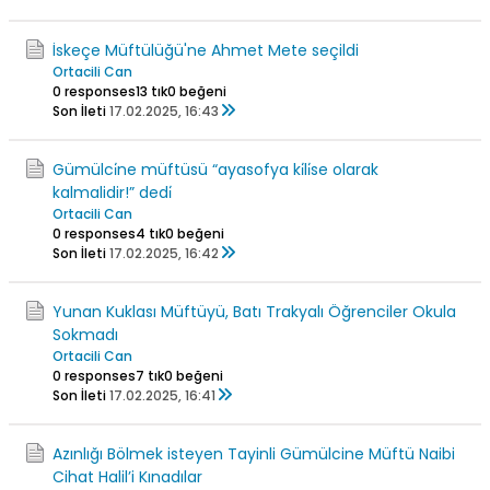
İskeçe Müftülüğü'ne Ahmet Mete seçildi
Ortacili Can
0 responses
13 tık
0 beğeni
Son İleti
17.02.2025, 16:43
Gümülci̇ne müftüsü “ayasofya ki̇li̇se olarak
kalmalidir!” dedi̇
Ortacili Can
0 responses
4 tık
0 beğeni
Son İleti
17.02.2025, 16:42
Yunan Kuklası Müftüyü, Batı Trakyalı Öğrenciler Okula
Sokmadı
Ortacili Can
0 responses
7 tık
0 beğeni
Son İleti
17.02.2025, 16:41
Azınlığı Bölmek isteyen Tayinli Gümülcine Müftü Naibi
Cihat Halil’i Kınadılar