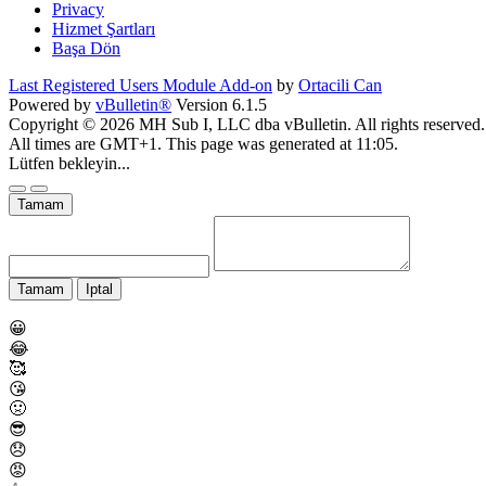
Privacy
Hizmet Şartları
Başa Dön
Last Registered Users Module Add-on
by
Ortacili Can
Powered by
vBulletin®
Version 6.1.5
Copyright © 2026 MH Sub I, LLC dba vBulletin. All rights reserved.
All times are GMT+1. This page was generated at 11:05.
Lütfen bekleyin...
Tamam
Tamam
Iptal
😀
😂
🥰
😘
🤢
😎
😞
😡