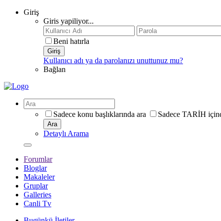
Giriş
Giris yapiliyor...
Beni hatırla
Giriş
Kullanıcı adı ya da parolanızı unuttunuz mu?
Bağlan
Sadece konu başlıklarında ara
Sadece TARİH içind
Ara
Detaylı Arama
Forumlar
Bloglar
Makaleler
Gruplar
Galleries
Canli Tv
Bugünkü İletiler