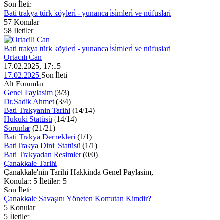
Son İleti:
Bati trakya türk köyleri̇ - yunanca i̇si̇mleri̇ ve nüfuslari
57
Konular
58
İletiler
Bati trakya türk köyleri̇ - yunanca i̇si̇mleri̇ ve nüfuslari
Ortacili Can
17.02.2025, 17:15
17.02.2025
Son İleti
Alt Forumlar
Genel Paylasim
(3/3)
Dr.Sadik Ahmet
(3/4)
Bati Trakyanin Tarihi
(14/14)
Hukuki Statüsü
(14/14)
Sorunlar
(21/21)
Bati Trakya Dernekleri
(1/1)
BatiTrakya Dinii Statüsü
(1/1)
Bati Trakyadan Resimler
(0/0)
Çanakkale Tarihi
Çanakkale'nin Tarihi Hakkinda Genel Paylasim,
Konular: 5 İletiler: 5
Son İleti:
Çanakkale Savaşını Yöneten Komutan Kimdir?
5
Konular
5
İletiler