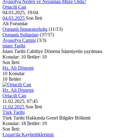
Ayasofya Neden ve Nezaman Müze Oldu?
Ortacili Can
04.03.2025, 19:04
04.03.2025
Son İleti
Alt Forumlar
Osmanlı İmparatorluğu
(11/13)
Osmanlı Sultanları
(37/37)
Ayasofya Camisi
(3/3)
islam Tarihi
İslam Tarihi Cahiliye Dönemi İslamiyetin yayılması
Konular: 10 İletiler: 10
Son İleti:
Hz. Ali Dönemi
10
Konular
10
İletiler
Hz. Ali Dönemi
Ortacili Can
11.02.2025, 07:45
11.02.2025
Son İleti
Türk Tarihi
Türk Tarihi Hakkında Genel Bilgiler Bölümü
Konular: 18 İletiler: 19
Son İleti:
Lozan'da Kaybettiklerimiz