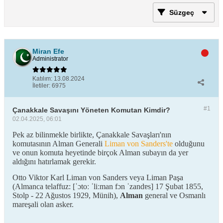
Süzgeç
Miran Efe
Administrator
Katılım:
13.08.2024
İletiler:
6975
#1
Çanakkale Savaşını Yöneten Komutan Kimdir?
02.04.2025, 06:01
Pek az bilinmekle birlikte, Çanakkale Savaşları'nın
komutasının Alman Generali
Liman von Sanders'te
olduğunu
ve onun komuta heyetinde birçok Alman subayın da yer
aldığını hatırlamak gerekir.
Otto Viktor Karl Liman von Sanders veya Liman Paşa
(Almanca telaffuz: [ˈɔtoː ˈliːman fɔn ˈzandɐs] 17 Şubat 1855,
Stolp - 22 Ağustos 1929, Münih),
Alman
general ve Osmanlı
mareşali olan asker.