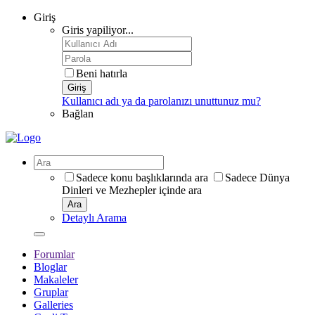
Giriş
Giris yapiliyor...
Beni hatırla
Giriş
Kullanıcı adı ya da parolanızı unuttunuz mu?
Bağlan
Sadece konu başlıklarında ara
Sadece Dünya
Dinleri ve Mezhepler içinde ara
Ara
Detaylı Arama
Forumlar
Bloglar
Makaleler
Gruplar
Galleries