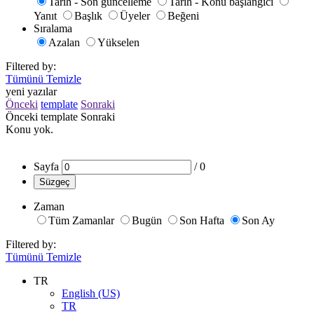
Tarih - Son güncelleme
Tarih - Konu başlangıcı
Yanıt
Başlık
Üyeler
Beğeni
Sıralama
Azalan
Yükselen
Filtered by:
Tümünü Temizle
yeni yazılar
Önceki
template
Sonraki
Önceki
template
Sonraki
Konu yok.
Sayfa
/
0
Süzgeç
Zaman
Tüm Zamanlar
Bugün
Son Hafta
Son Ay
Filtered by:
Tümünü Temizle
TR
English (US)
TR