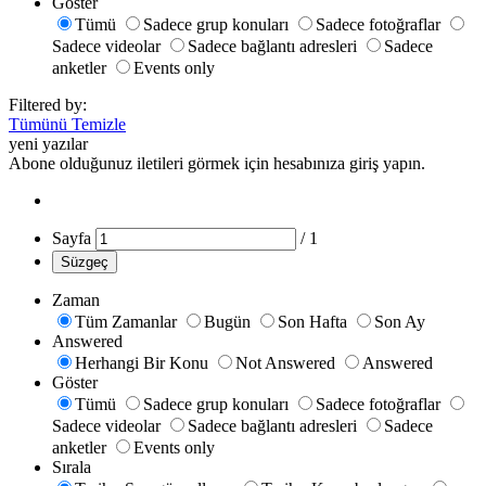
Göster
Tümü
Sadece grup konuları
Sadece fotoğraflar
Sadece videolar
Sadece bağlantı adresleri
Sadece
anketler
Events only
Filtered by:
Tümünü Temizle
yeni yazılar
Abone olduğunuz iletileri görmek için hesabınıza giriş yapın.
Sayfa
/
1
Süzgeç
Zaman
Tüm Zamanlar
Bugün
Son Hafta
Son Ay
Answered
Herhangi Bir Konu
Not Answered
Answered
Göster
Tümü
Sadece grup konuları
Sadece fotoğraflar
Sadece videolar
Sadece bağlantı adresleri
Sadece
anketler
Events only
Sırala