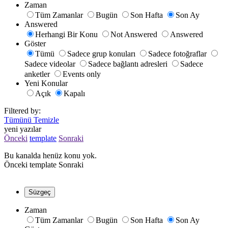
Zaman
Tüm Zamanlar
Bugün
Son Hafta
Son Ay
Answered
Herhangi Bir Konu
Not Answered
Answered
Göster
Tümü
Sadece grup konuları
Sadece fotoğraflar
Sadece videolar
Sadece bağlantı adresleri
Sadece
anketler
Events only
Yeni Konular
Açık
Kapalı
Filtered by:
Tümünü Temizle
yeni yazılar
Önceki
template
Sonraki
Bu kanalda henüz konu yok.
Önceki
template
Sonraki
Süzgeç
Zaman
Tüm Zamanlar
Bugün
Son Hafta
Son Ay