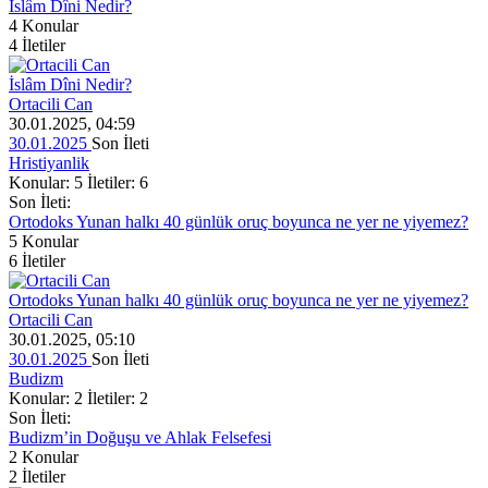
İslâm Dîni Nedir?
4
Konular
4
İletiler
İslâm Dîni Nedir?
Ortacili Can
30.01.2025, 04:59
30.01.2025
Son İleti
Hristiyanlik
Konular: 5 İletiler: 6
Son İleti:
Ortodoks Yunan halkı 40 günlük oruç boyunca ne yer ne yiyemez?
5
Konular
6
İletiler
Ortodoks Yunan halkı 40 günlük oruç boyunca ne yer ne yiyemez?
Ortacili Can
30.01.2025, 05:10
30.01.2025
Son İleti
Budizm
Konular: 2 İletiler: 2
Son İleti:
Budizm’in Doğuşu ve Ahlak Felsefesi
2
Konular
2
İletiler