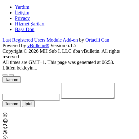
Yardım
İletişim
Privacy
Hizmet Şartları
Başa Dön
Last Registered Users Module Add-on
by
Ortacili Can
Powered by
vBulletin®
Version 6.1.5
Copyright © 2026 MH Sub I, LLC dba vBulletin. All rights
reserved.
All times are GMT+1. This page was generated at 06:53.
Lütfen bekleyin...
Tamam
Tamam
Iptal
😀
😂
🥰
😘
🤢