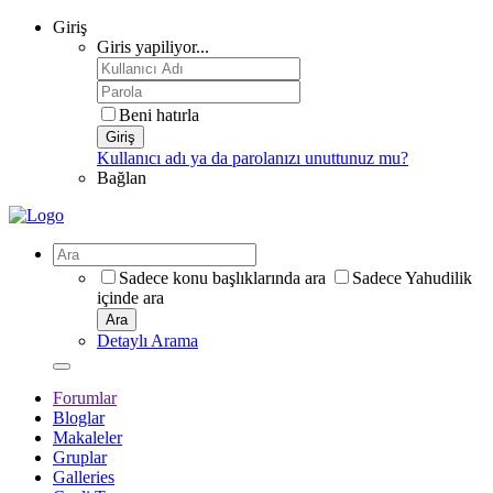
Giriş
Giris yapiliyor...
Beni hatırla
Giriş
Kullanıcı adı ya da parolanızı unuttunuz mu?
Bağlan
Sadece konu başlıklarında ara
Sadece Yahudilik
içinde ara
Ara
Detaylı Arama
Forumlar
Bloglar
Makaleler
Gruplar
Galleries