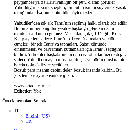
peygamber ya da Hristiyanlığın bir putu olarak görürler.
Yahudiliğin bazı mezhepleri, bir putun ismini söylemek yasak
olduğundan İsa’nın ismini bile söylemezler.
Yahudiler’den sık sık Tanrı’nın seçilmiş halkı olarak söz edilir.
Bu onların herhangi bir şekilde başka gruplardan üstün
oldukları anlamına gelmez. Mısır’dan Çıkış 19:5 gibi Kutsal
Kitap ayetleri sadece Tanrı’nın Tevrat’ı almaları ve etüt
etmeleri, bir tek Tanrı’ya tapmaları, Şabat gününde
dinlenmeleri ve bayramları kutlamaları için İsrail’i seçtiğini
bildirir. Yahudiler başkalarından daha iyi olmaları üzere değil,
sadece Yahudi olmayan uluslara bir ışık ve bütün uluslara bir
bereket olmak üzere seçildiler.
Bozuk para insanın cebini deler, bozuk insanda kalbini. Bu
yüzden harcayın ikisini de gitsin.
www.ortacilican.net
Etiketler:
Yok
Önceki
template
Sonraki
TR
English (US)
TR