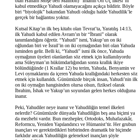
olan Haham Moşe ben Maimon) “İmanın On Üç İlkesi”ni
kabul etmedikçe Yahudi olamayacağını açıkça bildirir. Böyle
biri “biyolojik” bakımdan Yahudi olduğu halde Yahudilik’le
gerçek bir bağlantısı yoktur.
Kutsal Kitap’ın ilk beş kitabı olan Tevrat’ta, Yaratılış 14:13,
ilk Yahudi kabul edilen Avram’ın bir “İbrani” olarak
tanımlandığını öğretir. “Yahudi” ismi, Yakup’un on iki
oğlundan biri ve İsrail’in on iki oymağından biri olan Yahuda
isminden gelir. Belli ki, “Yahudi” ismi ilk önce, Yahuda
oymağının üyeleri olanlardan söz etmek için kullanılıyordu
ama Süleyman’ın hükümdarlığından sonra krallık ikiye
bölündüğünde (1 Krallar 12) bu terim, Yahuda, Benyamin ve
Levi oymaklarını da içeren Yahuda krallığındaki herkesten söz
etmek için kullanıldı. Günümüzde birçok insan, Yahudi’nin ilk
on iki oymağın hangisinden olursa olsun, fiziksel olarak
İbrahim, İshak ve Yakup’un soyundan gelen herkes olduğuna
inanır.
Peki, Yahudiler neye inanır ve Yahudiliğin temel ilkeleri
nelerdir? Günümüzde dünyada Yahudiliğin beş ana biçimi ya
da mezhebi vardır. Bun mezhepler, Ortodoks, Muhafazakâr,
Reformcu, Yeniden Yapılandırıcı ve Hümanist’tir. Her grubun
inançları ve gerektirdikleri birbirinden dramatik bir biçimde
farklıdır ancak Yahudiliğin geleneksel inançları şöyle