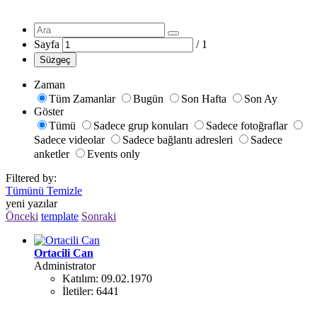
Sayfa
/
1
Süzgeç
Zaman
Tüm Zamanlar
Bugün
Son Hafta
Son Ay
Göster
Tümü
Sadece grup konuları
Sadece fotoğraflar
Sadece videolar
Sadece bağlantı adresleri
Sadece
anketler
Events only
Filtered by:
Tümünü Temizle
yeni yazılar
Önceki
template
Sonraki
Ortacili Can
Administrator
Katılım:
09.02.1970
İletiler:
6441