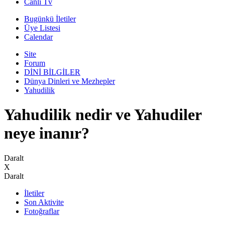
Canli Tv
Bugünkü İletiler
Üye Listesi
Calendar
Site
Forum
DİNİ BİLGİLER
Dünya Dinleri ve Mezhepler
Yahudilik
Yahudilik nedir ve Yahudiler
neye inanır?
Daralt
X
Daralt
İletiler
Son Aktivite
Fotoğraflar