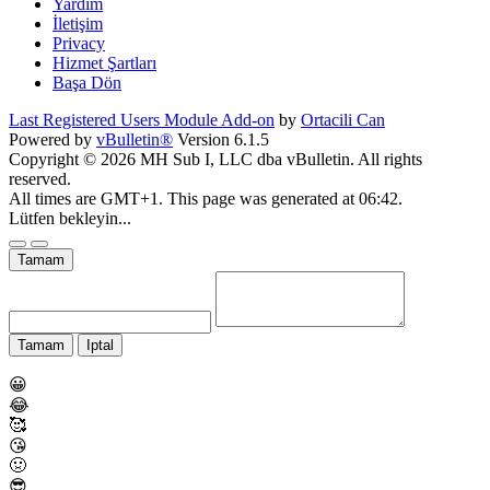
Yardım
İletişim
Privacy
Hizmet Şartları
Başa Dön
Last Registered Users Module Add-on
by
Ortacili Can
Powered by
vBulletin®
Version 6.1.5
Copyright © 2026 MH Sub I, LLC dba vBulletin. All rights
reserved.
All times are GMT+1. This page was generated at 06:42.
Lütfen bekleyin...
Tamam
Tamam
Iptal
😀
😂
🥰
😘
🤢
😎