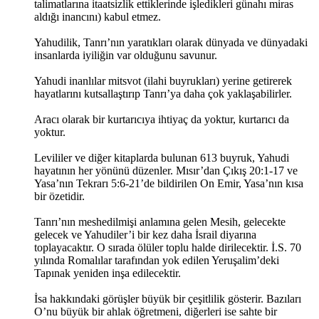
talimatlarına itaatsizlik ettiklerinde işledikleri günahı miras
aldığı inancını) kabul etmez.
Yahudilik, Tanrı’nın yaratıkları olarak dünyada ve dünyadaki
insanlarda iyiliğin var olduğunu savunur.
Yahudi inanlılar mitsvot (ilahi buyrukları) yerine getirerek
hayatlarını kutsallaştırıp Tanrı’ya daha çok yaklaşabilirler.
Aracı olarak bir kurtarıcıya ihtiyaç da yoktur, kurtarıcı da
yoktur.
Levililer ve diğer kitaplarda bulunan 613 buyruk, Yahudi
hayatının her yönünü düzenler. Mısır’dan Çıkış 20:1-17 ve
Yasa’nın Tekrarı 5:6-21’de bildirilen On Emir, Yasa’nın kısa
bir özetidir.
Tanrı’nın meshedilmişi anlamına gelen Mesih, gelecekte
gelecek ve Yahudiler’i bir kez daha İsrail diyarına
toplayacaktır. O sırada ölüler toplu halde dirilecektir. İ.S. 70
yılında Romalılar tarafından yok edilen Yeruşalim’deki
Tapınak yeniden inşa edilecektir.
İsa hakkındaki görüşler büyük bir çeşitlilik gösterir. Bazıları
O’nu büyük bir ahlak öğretmeni, diğerleri ise sahte bir