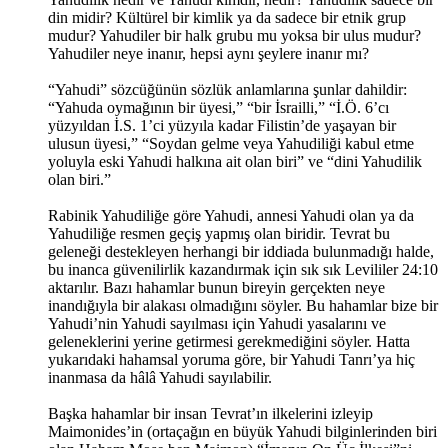
din midir? Kültürel bir kimlik ya da sadece bir etnik grup
mudur? Yahudiler bir halk grubu mu yoksa bir ulus mudur?
Yahudiler neye inanır, hepsi aynı şeylere inanır mı?
“Yahudi” sözcüğünün sözlük anlamlarına şunlar dahildir:
“Yahuda oymağının bir üyesi,” “bir İsrailli,” “İ.Ö. 6’cı
yüzyıldan İ.S. 1’ci yüzyıla kadar Filistin’de yaşayan bir
ulusun üyesi,” “Soydan gelme veya Yahudiliği kabul etme
yoluyla eski Yahudi halkına ait olan biri” ve “dini Yahudilik
olan biri.”
Rabinik Yahudiliğe göre Yahudi, annesi Yahudi olan ya da
Yahudiliğe resmen geçiş yapmış olan biridir. Tevrat bu
geleneği destekleyen herhangi bir iddiada bulunmadığı halde,
bu inanca güvenilirlik kazandırmak için sık sık Levililer 24:10
aktarılır. Bazı hahamlar bunun bireyin gerçekten neye
inandığıyla bir alakası olmadığını söyler. Bu hahamlar bize bir
Yahudi’nin Yahudi sayılması için Yahudi yasalarını ve
geleneklerini yerine getirmesi gerekmediğini söyler. Hatta
yukarıdaki hahamsal yoruma göre, bir Yahudi Tanrı’ya hiç
inanmasa da hâlâ Yahudi sayılabilir.
Başka hahamlar bir insan Tevrat’ın ilkelerini izleyip
Maimonides’in (ortaçağın en büyük Yahudi bilginlerinden biri