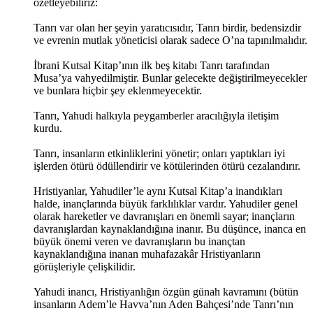
özetleyebiliriz:
Tanrı var olan her şeyin yaratıcısıdır, Tanrı birdir, bedensizdir
ve evrenin mutlak yöneticisi olarak sadece O’na tapınılmalıdır.
İbrani Kutsal Kitap’ının ilk beş kitabı Tanrı tarafından
Musa’ya vahyedilmiştir. Bunlar gelecekte değiştirilmeyecekler
ve bunlara hiçbir şey eklenmeyecektir.
Tanrı, Yahudi halkıyla peygamberler aracılığıyla iletişim
kurdu.
Tanrı, insanların etkinliklerini yönetir; onları yaptıkları iyi
işlerden ötürü ödüllendirir ve kötülerinden ötürü cezalandırır.
Hristiyanlar, Yahudiler’le aynı Kutsal Kitap’a inandıkları
halde, inançlarında büyük farklılıklar vardır. Yahudiler genel
olarak hareketler ve davranışları en önemli sayar; inançların
davranışlardan kaynaklandığına inanır. Bu düşünce, inanca en
büyük önemi veren ve davranışların bu inançtan
kaynaklandığına inanan muhafazakâr Hristiyanların
görüşleriyle çelişkilidir.
Yahudi inancı, Hristiyanlığın özgün günah kavramını (bütün
insanların Adem’le Havva’nın Aden Bahçesi’nde Tanrı’nın