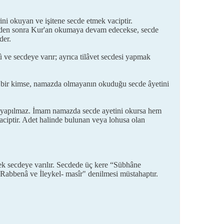
ini okuyan ve işitene secde etmek vaciptir.
tinden sonra Kur'an okumaya devam edecekse, secde
der.
ve secdeye varır; ayrıca tilâvet secdesi yapmak
 bir kimse, namazda olmayanın okuduğu secde âyetini
a yapılmaz. İmam namazda secde ayetini okursa hem
aciptir. Adet halinde bulunan veya lohusa olan
rek secdeye varılır. Secdede üç kere “Sübhâne
 Rabbenâ ve İleykel- masîr" denilmesi müstahaptır.