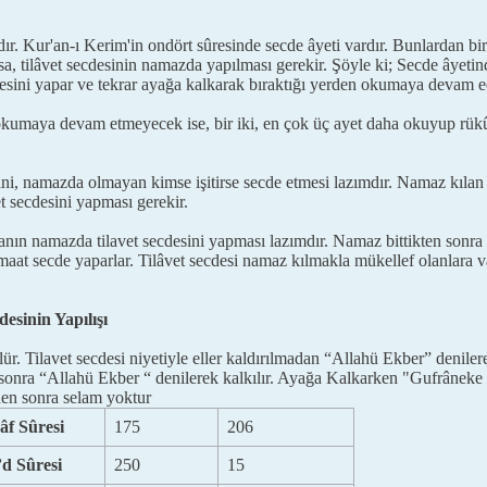
dır. Kur'an-ı Kerim'in ondört sûresinde secde âyeti vardır. Bunlardan bir
a, tilâvet secdesinin namazda yapılması gerekir. Şöyle ki; Secde âye
sini yapar ve tekrar ayağa kalkarak bıraktığı yerden okumaya devam e
kumaya devam etmeyecek ise, bir iki, en çok üç ayet daha okuyup rükû 
i, namazda olmayan kimse işitirse secde etmesi lazımdır. Namaz kılan
et secdesini yapması gerekir.
nın namazda tilavet secdesini yapması lazımdır. Namaz bittikten sonr
aat secde yaparlar. Tilâvet secdesi namaz kılmakla mükellef olanlara v
esinin Yapılışı
ür. Tilavet secdesi niyetiyle eller kaldırılmadan “Allahü Ekber” denile
 sonra “Allahü Ekber “ denilerek kalkılır. Ayağa Kalkarken "Gufrâneke
eden sonra selam yoktur
âf Sûresi
175
206
d Sûresi
250
15