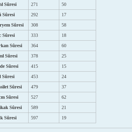
l Sûresi
271
50
â Sûresi
292
17
ryem Sûresi
308
58
 Sûresi
333
18
kan Sûresi
364
60
l Sûresi
378
25
de Sûresi
415
15
 Sûresi
453
24
silet Sûresi
479
37
cm Sûresi
527
62
ikak Sûresi
589
21
k Sûresi
597
19