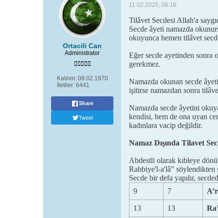
11.02.2025, 06:16
Tilâvet Secdesi Allah'a saygı
Secde âyeti namazda okunurs
okuyunca hemen tilâvet secde
Ortacili Can
Administrator
Eğer secde ayetinden sonra o
gerekmez.
Katılım:
09.02.1970
Namazda okunan secde âyetin
İletiler:
6441
işitirse namazdan sonra tilâv
Share
Namazda secde âyetini okuya
kendisi, hem de ona uyan cem
Tweet
kadınlara vacip değildir.
Namaz Dışında Tilavet Secd
Abdestli olarak kıbleye dönül
Rabbiye'l-a'lâ” söylendikten
Secde bir defa yapılır, secd
9
7
A’r
13
13
Ra’