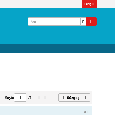
Giriş
Sayfa
/
1
Süzgeç
#1