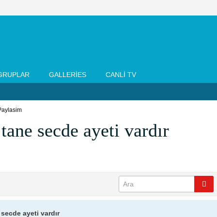
GRUPLAR
GALLERIES
CANLI TV
Paylasim
tane secde ayeti vardır
 secde ayeti vardır