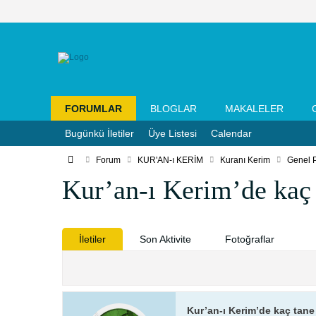
FORUMLAR
BLOGLAR
MAKALELER
Bugünkü İletiler
Üye Listesi
Calendar
Forum
KUR'AN-ı KERİM
Kuranı Kerim
Genel 
Kur’an-ı Kerim’de kaç 
İletiler
Son Aktivite
Fotoğraflar
Kur’an-ı Kerim’de kaç tane