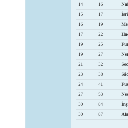
14
16
Nah
15
17
İsr
16
19
Me
17
22
Hac
19
25
Fur
19
27
Nem
21
32
Sec
23
38
Sâd
24
41
Fus
27
53
Ne
30
84
İnş
30
87
Ala