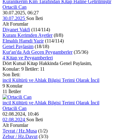
Kuranikerim Kim Tarafından Kitap Haline Getirilmiştir
Ortacili Can
30.07.2025, 06:27
30.07.2025
Son İleti
Alt Forumlar
Diyanet Vakfi
(114/114)
Kuranı Kerimden Ayetler
(8/8)
Elmalılı Hamdi Yazir
(114/114)
Genel Paylasim
(18/18)
Kur'an'da Adı Geçen Peygamberler
(35/36)
4 Kitap ve Peygamberleri
Dört Kutsal Kitap Hakkinda Genel Paylasim,
Konular: 9 İletiler: 11
Son İleti:
incil Kültürü ve Ahlak Bilgisi Terimi Olarak İncil
9
Konular
11
İletiler
incil Kültürü ve Ahlak Bilgisi Terimi Olarak İncil
Ortacili Can
02.08.2024, 10:46
02.08.2024
Son İleti
Alt Forumlar
Tevrat / Hz.Musa
(1/2)
Zebur / Hz.Davut
(3/3)