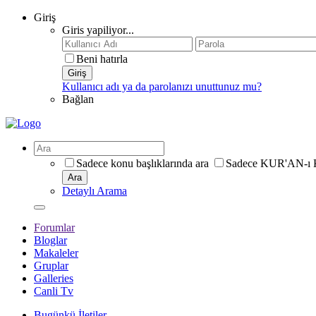
Giriş
Giris yapiliyor...
Beni hatırla
Giriş
Kullanıcı adı ya da parolanızı unuttunuz mu?
Bağlan
Sadece konu başlıklarında ara
Sadece KUR'AN-ı 
Ara
Detaylı Arama
Forumlar
Bloglar
Makaleler
Gruplar
Galleries
Canli Tv
Bugünkü İletiler