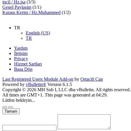
incil / Hz.isa
(3/3)
Genel Paylaşim
(1/1)
Kuranı Kerim / Hz.Muhammed
(1/2)
TR
English (US)
TR
Yardım
İletişim
Privacy
Hizmet Şartları
Başa Dön
Last Registered Users Module Add-on
by
Ortacili Can
Powered by
vBulletin®
Version 6.1.5
Copyright © 2026 MH Sub I, LLC dba vBulletin. All rights reserved.
All times are GMT+1. This page was generated at 04:29.
Lütfen bekleyin...
Tamam