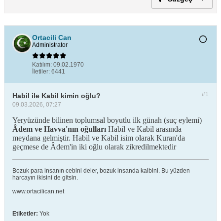
Ortacili Can
Administrator
Katılım:
09.02.1970
İletiler:
6441
#1
Habil ile Kabil kimin oğlu?
09.03.2026, 07:27
Yeryüzünde bilinen toplumsal boyutlu ilk günah (suç eylemi)
Âdem ve Havva'nın oğulları
Habil ve Kabil arasında
meydana gelmiştir. Habil ve Kabil isim olarak Kuran'da
geçmese de Âdem'in iki oğlu olarak zikredilmektedir
Bozuk para insanın cebini deler, bozuk insanda kalbini. Bu yüzden
harcayın ikisini de gitsin.
www.ortacilican.net
Etiketler:
Yok