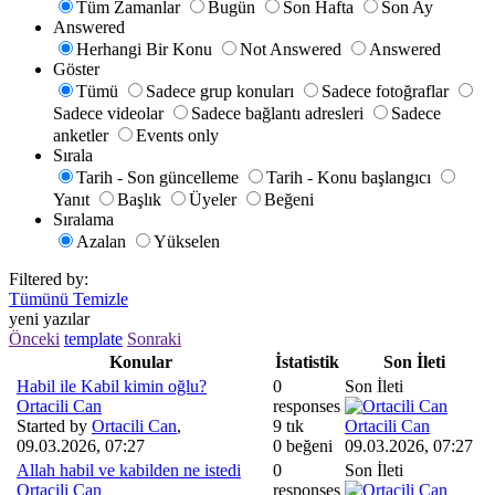
Tüm Zamanlar
Bugün
Son Hafta
Son Ay
Answered
Herhangi Bir Konu
Not Answered
Answered
Göster
Tümü
Sadece grup konuları
Sadece fotoğraflar
Sadece videolar
Sadece bağlantı adresleri
Sadece
anketler
Events only
Sırala
Tarih - Son güncelleme
Tarih - Konu başlangıcı
Yanıt
Başlık
Üyeler
Beğeni
Sıralama
Azalan
Yükselen
Filtered by:
Tümünü Temizle
yeni yazılar
Önceki
template
Sonraki
Konular
İstatistik
Son İleti
Habil ile Kabil kimin oğlu?
0
Son İleti
Ortacili Can
responses
Started by
Ortacili Can
,
9 tık
Ortacili Can
09.03.2026, 07:27
0 beğeni
09.03.2026, 07:27
Allah habil ve kabilden ne istedi
0
Son İleti
Ortacili Can
responses