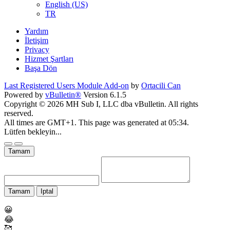
English (US)
TR
Yardım
İletişim
Privacy
Hizmet Şartları
Başa Dön
Last Registered Users Module Add-on
by
Ortacili Can
Powered by
vBulletin®
Version 6.1.5
Copyright © 2026 MH Sub I, LLC dba vBulletin. All rights
reserved.
All times are GMT+1. This page was generated at 05:34.
Lütfen bekleyin...
Tamam
Tamam
Iptal
😀
😂
🥰