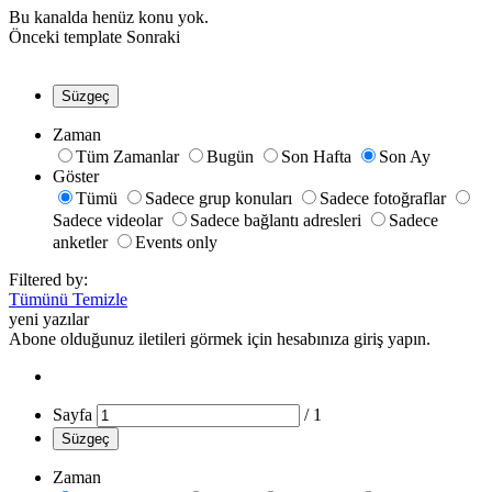
Bu kanalda henüz konu yok.
Önceki
template
Sonraki
Süzgeç
Zaman
Tüm Zamanlar
Bugün
Son Hafta
Son Ay
Göster
Tümü
Sadece grup konuları
Sadece fotoğraflar
Sadece videolar
Sadece bağlantı adresleri
Sadece
anketler
Events only
Filtered by:
Tümünü Temizle
yeni yazılar
Abone olduğunuz iletileri görmek için hesabınıza giriş yapın.
Sayfa
/
1
Süzgeç
Zaman