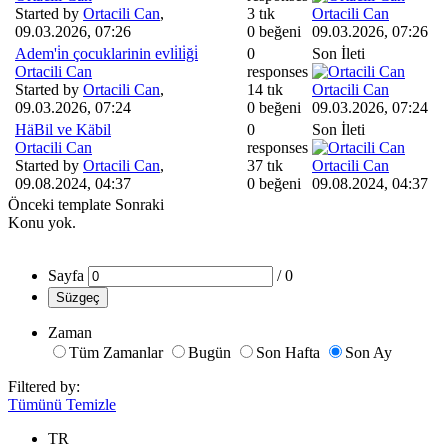
Started by
Ortacili Can
,
3 tık
Ortacili Can
09.03.2026, 07:26
0 beğeni
09.03.2026, 07:26
Adem'i̇n çocuklarinin evli̇li̇ği̇
0
Son İleti
Ortacili Can
responses
Started by
Ortacili Can
,
14 tık
Ortacili Can
09.03.2026, 07:24
0 beğeni
09.03.2026, 07:24
HäBil ve Käbil
0
Son İleti
Ortacili Can
responses
Started by
Ortacili Can
,
37 tık
Ortacili Can
09.08.2024, 04:37
0 beğeni
09.08.2024, 04:37
Önceki
template
Sonraki
Konu yok.
Sayfa
/
0
Süzgeç
Zaman
Tüm Zamanlar
Bugün
Son Hafta
Son Ay
Filtered by:
Tümünü Temizle
TR