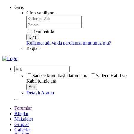
Giriş
Giris yapiliyor...
Beni hatırla
Giriş
Kullanıcı adı ya da parolanızı unuttunuz mu?
Bağlan
Sadece konu başlıklarında ara
Sadece Habil ve
Kabil içinde ara
Ara
Detaylı Arama
Forumlar
Bloglar
Makaleler
Gruplar
Galleries