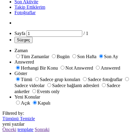
Son Aktivite
Takip Ettiklerim
Fotoğraflar
Sayfa
/
1
Süzgeç
Zaman
Tüm Zamanlar
Bugün
Son Hafta
Son Ay
Answered
Herhangi Bir Konu
Not Answered
Answered
Göster
Tümü
Sadece grup konuları
Sadece fotoğraflar
Sadece videolar
Sadece bağlantı adresleri
Sadece
anketler
Events only
Yeni Konular
Açık
Kapalı
Filtered by:
Tümünü Temizle
yeni yazılar
Önceki
template
Sonraki