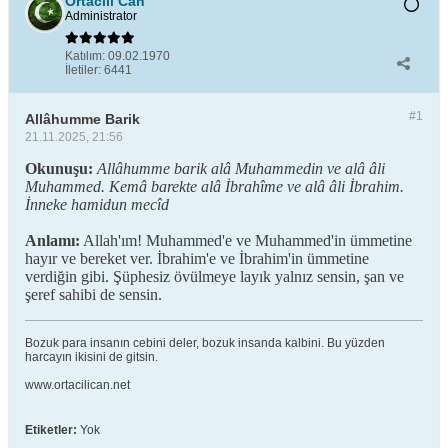
Ortacili Can
Administrator
Katılım:
09.02.1970
İletiler:
6441
#1
Allâhumme Barik
21.11.2025, 21:56
Okunuşu:
Allâhumme barik alâ Muhammedin ve alâ âli
Muhammed. Kemâ barekte alâ İbrahîme ve alâ âli İbrahim.
İnneke hamidun mecîd
Anlamı:
Allah'ım! Muhammed'e ve Muhammed'in ümmetine
hayır ve bereket ver. İbrahim'e ve İbrahim'in ümmetine
verdiğin gibi. Şüphesiz övülmeye layık yalnız sensin, şan ve
şeref sahibi de sensin.
Bozuk para insanın cebini deler, bozuk insanda kalbini. Bu yüzden
harcayın ikisini de gitsin.
www.ortacilican.net
Etiketler:
Yok