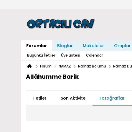
Forumlar
Bloglar
Makaleler
Gruplar
Bugünkü İletiler
Üye Listesi
Calendar
Forum
NAMAZ
Namaz Bölümü
Namaz Dua
Allâhumme Barik
İletiler
Son Aktivite
Fotoğraflar