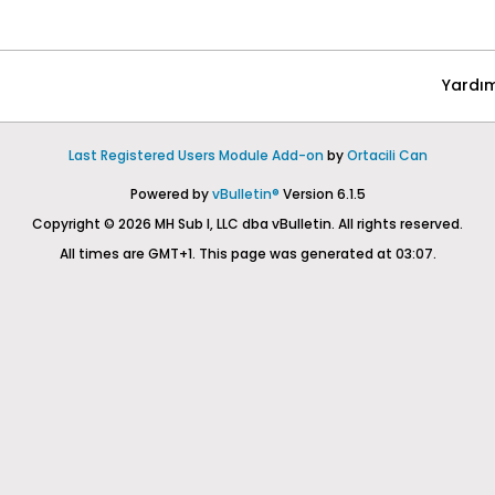
Yardı
Last Registered Users Module Add-on
by
Ortacili Can
Powered by
vBulletin®
Version 6.1.5
Copyright © 2026 MH Sub I, LLC dba vBulletin. All rights reserved.
All times are GMT+1. This page was generated at 03:07.