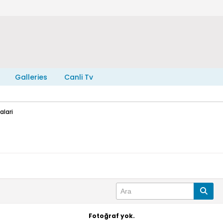
Galleries
Canli Tv
lari
Fotoğraf yok.