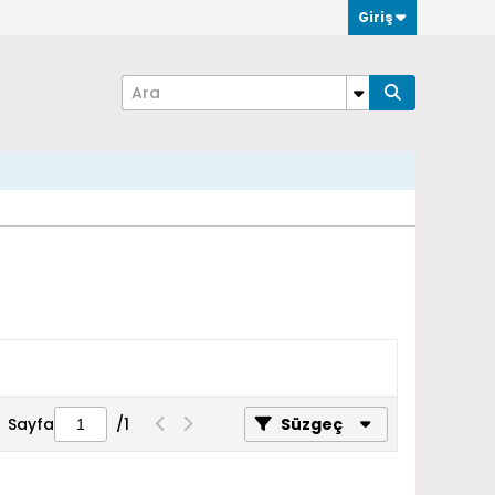
Giriş
Sayfa
/
1
Süzgeç