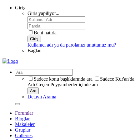
Giriş
Giris yapiliyor...
Beni hatırla
Giriş
Kullanıcı adı ya da parolanızı unuttunuz mu?
Bağlan
Sadece konu başlıklarında ara
Sadece Kur'an'da
Adı Geçen Peygamberler içinde ara
Ara
Detaylı Arama
Forumlar
Bloglar
Makaleler
Gruplar
Galleries