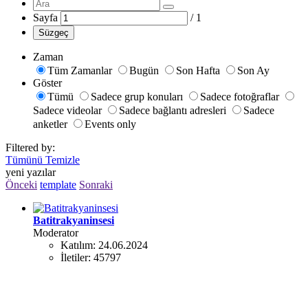
Sayfa
/
1
Süzgeç
Zaman
Tüm Zamanlar
Bugün
Son Hafta
Son Ay
Göster
Tümü
Sadece grup konuları
Sadece fotoğraflar
Sadece videolar
Sadece bağlantı adresleri
Sadece
anketler
Events only
Filtered by:
Tümünü Temizle
yeni yazılar
Önceki
template
Sonraki
Batitrakyaninsesi
Moderator
Katılım:
24.06.2024
İletiler:
45797