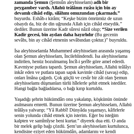
zamanda Şemun
(Şemsûn aleyhisselam)
adlı bir
peygamber vardı. Allahü teâlânın rızâsı için bin ay
devamlı cihâd edip, silâhını omuzundan çıkarmadı.”
buyurdu. Eshâb-ı kirâm; “Keşke bizim ömrümüz de uzun
olsaydı da, biz de din uğrunda Allah için cihâd etseydik.”
dediler. Bunun üzerine Kadr sûresi nâzil olup;
“Size verilen
Kadir gecesi, bin aydan daha hayırlıdır
(Bu gecenin
sevâbı, bin ay cihâd etmenin sevâbından çoktur.)” buyruldu.
İsa aleyhisselamla Muhammed aleyhisselam arasında yaşamış
olan Şemun aleyhisselam, İncilehlindendi. İsa aleyhisselama
indirilen, henüz bozulmamış İncîl-i şerîfe göre amel ederdi.
Kavmiyse putlara tapardı. Şemun aleyhisselam, Allahü teâlâyı
inkâr eden ve putlara tapan sapık kavimle cihâd (savaş) edip,
onları îmâna çağırdı. Çok güçlü ve cesûr bir zât olan Şemun
aleyhisselamı düşmanları türlü hîlelerle şehit etmek istediler.
Hangi bağla bağladılarsa, o bağı kırıp kurtuldu.
Yaşadığı şehrin hükümdârı onu yakalatıp, köşkünün önünde
asılmasını emretti. Bunun üzerine Şemun aleyhisselam, Allahü
teâlâya yalvarıp; “Yâ Rabbî! Dünyâda yaşamayı, kâfirlerle
senin yolunda cihâd etmek için isterim. Eğer bu isteğim
kalpten ve samîmîyse beni kurtar.” diyerek dua etti. O anda
bir melek gelip bağı çözdü. Şem’un aleyhisselam kurtulunca,
kendisine eziyet eden hükümdârı, adamlarını ve kendi