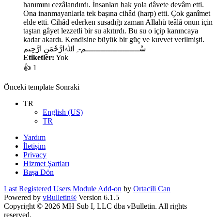
hanımını cezâlandırdı. İnsanları hak yola dâvete devâm etti.
Ona inanmayanlarla tek başına cihâd (harp) etti. Çok ganîmet
elde etti. Cihâd ederken susadığı zaman Allahü teâlâ onun için
taştan gâyet lezzetli bir su akıtırdı. Bu su o içip kanıncaya
kadar akardı. Kendisine büyük bir güç ve kuvvet verilmişti.
سْــــــــــــــــــــــم- ِ اﷲِارَّحْمَنِ ارَّحِيم
Etiketler:
Yok
👍
1
Önceki
template
Sonraki
TR
English (US)
TR
Yardım
İletişim
Privacy
Hizmet Şartları
Başa Dön
Last Registered Users Module Add-on
by
Ortacili Can
Powered by
vBulletin®
Version 6.1.5
Copyright © 2026 MH Sub I, LLC dba vBulletin. All rights
reserved.