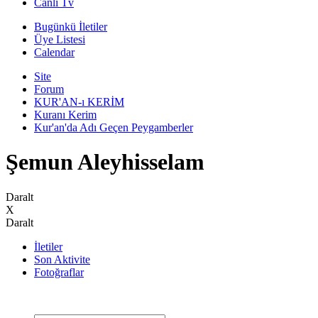
Canli Tv
Bugünkü İletiler
Üye Listesi
Calendar
Site
Forum
KUR'AN-ı KERİM
Kuranı Kerim
Kur'an'da Adı Geçen Peygamberler
Şemun Aleyhisselam
Daralt
X
Daralt
İletiler
Son Aktivite
Fotoğraflar