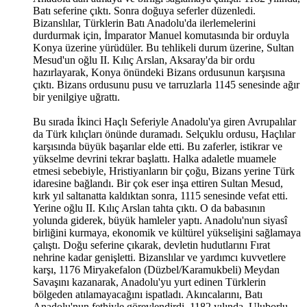
Batı seferine çıktı. Sonra doğuya seferler düzenledi.
Bizanslılar, Türklerin Batı Anadolu'da ilerlemelerini
durdurmak için, İmparator Manuel komutasında bir orduyla
Konya üzerine yürüdüler. Bu tehlikeli durum üzerine, Sultan
Mesud'un oğlu II. Kılıç Arslan, Aksaray'da bir ordu
hazırlayarak, Konya önündeki Bizans ordusunun karşısına
çıktı. Bizans ordusunu pusu ve tarruzlarla 1145 senesinde ağır
bir yenilgiye uğrattı.
Bu sırada İkinci Haçlı Seferiyle Anadolu'ya giren Avrupalılar
da Türk kılıçları önünde duramadı. Selçuklu ordusu, Haçlılar
karşısında büyük başarılar elde etti. Bu zaferler, istikrar ve
yükselme devrini tekrar başlattı. Halka adaletle muamele
etmesi sebebiyle, Hristiyanların bir çoğu, Bizans yerine Türk
idaresine bağlandı. Bir çok eser inşa ettiren Sultan Mesud,
kırk yıl saltanatta kaldıktan sonra, 1115 senesinde vefat etti.
Yerine oğlu II. Kılıç Arslan tahta çıktı. O da babasının
yolunda giderek, büyük hamleler yaptı. Anadolu'nun siyasî
birliğini kurmaya, ekonomik ve kültürel yükselişini sağlamaya
çalıştı. Doğu seferine çıkarak, devletin hudutlarını Fırat
nehrine kadar genişletti. Bizanslılar ve yardımcı kuvvetlere
karşı, 1176 Miryakefalon (Düzbel/Karamukbeli) Meydan
Savaşını kazanarak, Anadolu'yu yurt edinen Türklerin
bölgeden atılamayacağını ispatladı. Akıncalarını, Batı
Anadolu'nun fethiyle görevlendirdi. 1182 yılında, Uluborlu,