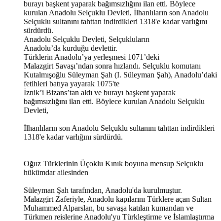
burayı başkent yaparak bağımsızlığını ilan etti. Böylece
kurulan Anadolu Selçuklu Devleti, İlhanlıların son Anadolu
Selçuklu sultanını tahttan indirdikleri 1318'e kadar varlığını
sürdürdü.
Anadolu Selçuklu Devleti, Selçukluların
Anadolu’da kurduğu devlettir.
Türklerin Anadolu’ya yerleşmesi 1071’deki
Malazgirt Savaşı’ndan sonra hızlandı. Selçuklu komutanı
Kutalmışoğlu Süleyman Şah (I. Süleyman Şah), Anadolu’daki
fetihleri batıya yayarak 1075'te
İznik’i Bizans’tan aldı ve burayı başkent yaparak
bağımsızlığını ilan etti. Böylece kurulan Anadolu Selçuklu
Devleti,
İlhanlıların son Anadolu Selçuklu sultanını tahttan indirdikleri
1318'e kadar varlığını sürdürdü.
Oğuz Türklerinin Üçoklu Kınık boyuna mensup Selçuklu
hükümdar ailesinden
Süleyman Şah tarafından, Anadolu'da kurulmuştur.
Malazgirt Zaferiyle, Anadolu kapılarını Türklere açan Sultan
Muhammed Alparslan, bu savaşa katılan kumandan ve
Türkmen reislerine Anadolu'yu Türkleştirme ve İslamlaştırma