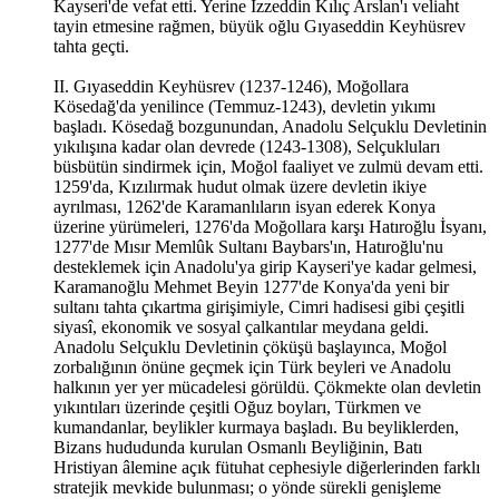
Kayseri'de vefat etti. Yerine İzzeddin Kılıç Arslan'ı veliaht
tayin etmesine rağmen, büyük oğlu Gıyaseddin Keyhüsrev
tahta geçti.
II. Gıyaseddin Keyhüsrev (1237-1246), Moğollara
Kösedağ'da yenilince (Temmuz-1243), devletin yıkımı
başladı. Kösedağ bozgunundan, Anadolu Selçuklu Devletinin
yıkılışına kadar olan devrede (1243-1308), Selçukluları
büsbütün sindirmek için, Moğol faaliyet ve zulmü devam etti.
1259'da, Kızılırmak hudut olmak üzere devletin ikiye
ayrılması, 1262'de Karamanlıların isyan ederek Konya
üzerine yürümeleri, 1276'da Moğollara karşı Hatıroğlu İsyanı,
1277'de Mısır Memlûk Sultanı Baybars'ın, Hatıroğlu'nu
desteklemek için Anadolu'ya girip Kayseri'ye kadar gelmesi,
Karamanoğlu Mehmet Beyin 1277'de Konya'da yeni bir
sultanı tahta çıkartma girişimiyle, Cimri hadisesi gibi çeşitli
siyasî, ekonomik ve sosyal çalkantılar meydana geldi.
Anadolu Selçuklu Devletinin çöküşü başlayınca, Moğol
zorbalığının önüne geçmek için Türk beyleri ve Anadolu
halkının yer yer mücadelesi görüldü. Çökmekte olan devletin
yıkıntıları üzerinde çeşitli Oğuz boyları, Türkmen ve
kumandanlar, beylikler kurmaya başladı. Bu beyliklerden,
Bizans hududunda kurulan Osmanlı Beyliğinin, Batı
Hristiyan âlemine açık fütuhat cephesiyle diğerlerinden farklı
stratejik mevkide bulunması; o yönde sürekli genişleme