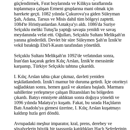
güçlendirmek, Fırat boylarında ve Kilikya taraflarında
toplanmaya çalışan Ermeni gruplarına mani olmak için
harekete geçti. 1082 yılında Çukurova'ya giden Süleyman
Şah, Adana, Tarsus ve Misis dahil tüm bölgeyi zaptetti.
1084'te Hristiyanlardan Antakya'yı aldı. 1086'da Suriye
Selçuklu meliki Tutuş'la yaptığı savaşta yenildi ve savaş
meydanında vefat etti. Oğulları, Selçuklu Sultanı Melikşah'ın
yanına gönderildi. Devlet bir süre Süleymen Şah'ın İznik'te
vekil bıraktığı Ebü'l-Kasım tarafından yönetildi.
Selçuklu Sultanı Melikşah'ın 1092'de vefatından sonra,
İran'dan kaçarak gelen Kılıç Arslan, İznik'te merasimle
karşıanıp, Türkiye Selçuklu tahtına çıkarıldı.
I. Kılıç Arslan tahta çıkar çıkmaz, davleti yeniden
teşkilatlandırdı. İznik'i mamur bir duruma getirdi. İçte otoriteyi
sağladıktan sonra, hemen gazâ ve akınlara başladı. Marmara
sahillerine yerleşmeye çalışan Bizanslıları bu bölgeden
çıkardı. Batıyı emniyete aldıktan sonra doğuya yöneldi ve
1096 yılında Malatya'yı kuşattı. Fakat, bu sırada Haçlıların
Batı Anadolu'ya girmesi üzerine, I. Kılıç Arslan kuşatmayı
kaldırıp hızla geri döndü.
Avrupadaki meşhur imparator, kral, prens, derebey ve
şövalyelerin büyük bir taassupla katıldıkları Haçlı Seferlerinin