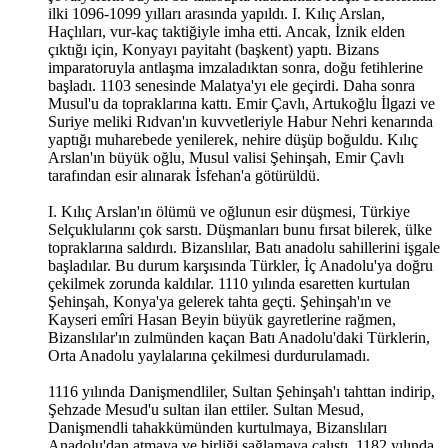
ilki 1096-1099 yılları arasında yapıldı. I. Kılıç Arslan,
Haçlıları, vur-kaç taktiğiyle imha etti. Ancak, İznik elden
çıktığı için, Konyayı payitaht (başkent) yaptı. Bizans
imparatoruyla antlaşma imzaladıktan sonra, doğu fetihlerine
başladı. 1103 senesinde Malatya'yı ele geçirdi. Daha sonra
Musul'u da topraklarına kattı. Emir Çavlı, Artukoğlu İlgazi ve
Suriye meliki Rıdvan'ın kuvvetleriyle Habur Nehri kenarında
yaptığı muharebede yenilerek, nehire düşüp boğuldu. Kılıç
Arslan'ın büyük oğlu, Musul valisi Şehinşah, Emir Çavlı
tarafından esir alınarak İsfehan'a götürüldü.
I. Kılıç Arslan'ın ölümü ve oğlunun esir düşmesi, Türkiye
Selçuklularını çok sarstı. Düşmanları bunu fırsat bilerek, ülke
topraklarına saldırdı. Bizanslılar, Batı anadolu sahillerini işgale
başladılar. Bu durum karşısında Türkler, İç Anadolu'ya doğru
çekilmek zorunda kaldılar. 1110 yılında esaretten kurtulan
Şehinşah, Konya'ya gelerek tahta geçti. Şehinşah'ın ve
Kayseri emîri Hasan Beyin büyük gayretlerine rağmen,
Bizanslılar'ın zulmünden kaçan Batı Anadolu'daki Türklerin,
Orta Anadolu yaylalarına çekilmesi durdurulamadı.
1116 yılında Danişmendliler, Sultan Şehinşah'ı tahttan indirip,
Şehzade Mesud'u sultan ilan ettiler. Sultan Mesud,
Danişmendli tahakkümünden kurtulmaya, Bizanslıları
Anadolu'dan atmaya ve birliği sağlamaya çalıştı. 1182 yılında,