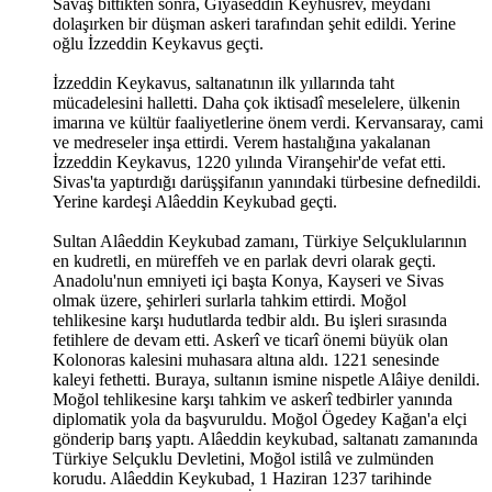
Savaş bittikten sonra, Gıyaseddin Keyhüsrev, meydanı
dolaşırken bir düşman askeri tarafından şehit edildi. Yerine
oğlu İzzeddin Keykavus geçti.
İzzeddin Keykavus, saltanatının ilk yıllarında taht
mücadelesini halletti. Daha çok iktisadî meselelere, ülkenin
imarına ve kültür faaliyetlerine önem verdi. Kervansaray, cami
ve medreseler inşa ettirdi. Verem hastalığına yakalanan
İzzeddin Keykavus, 1220 yılında Viranşehir'de vefat etti.
Sivas'ta yaptırdığı darüşşifanın yanındaki türbesine defnedildi.
Yerine kardeşi Alâeddin Keykubad geçti.
Sultan Alâeddin Keykubad zamanı, Türkiye Selçuklularının
en kudretli, en müreffeh ve en parlak devri olarak geçti.
Anadolu'nun emniyeti içi başta Konya, Kayseri ve Sivas
olmak üzere, şehirleri surlarla tahkim ettirdi. Moğol
tehlikesine karşı hudutlarda tedbir aldı. Bu işleri sırasında
fetihlere de devam etti. Askerî ve ticarî önemi büyük olan
Kolonoras kalesini muhasara altına aldı. 1221 senesinde
kaleyi fethetti. Buraya, sultanın ismine nispetle Alâiye denildi.
Moğol tehlikesine karşı tahkim ve askerî tedbirler yanında
diplomatik yola da başvuruldu. Moğol Ögedey Kağan'a elçi
gönderip barış yaptı. Alâeddin keykubad, saltanatı zamanında
Türkiye Selçuklu Devletini, Moğol istilâ ve zulmünden
korudu. Alâeddin Keykubad, 1 Haziran 1237 tarihinde