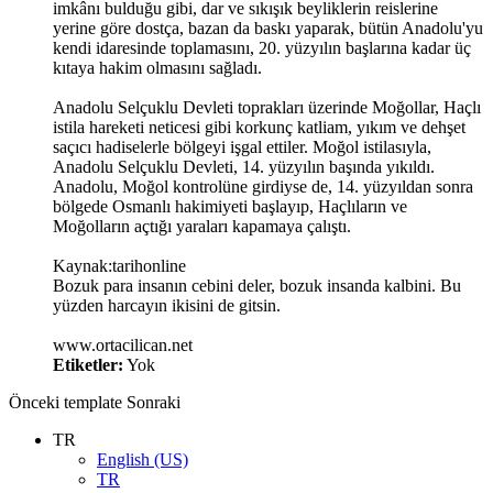
imkânı bulduğu gibi, dar ve sıkışık beyliklerin reislerine
yerine göre dostça, bazan da baskı yaparak, bütün Anadolu'yu
kendi idaresinde toplamasını, 20. yüzyılın başlarına kadar üç
kıtaya hakim olmasını sağladı.
Anadolu Selçuklu Devleti toprakları üzerinde Moğollar, Haçlı
istila hareketi neticesi gibi korkunç katliam, yıkım ve dehşet
saçıcı hadiselerle bölgeyi işgal ettiler. Moğol istilasıyla,
Anadolu Selçuklu Devleti, 14. yüzyılın başında yıkıldı.
Anadolu, Moğol kontrolüne girdiyse de, 14. yüzyıldan sonra
bölgede Osmanlı hakimiyeti başlayıp, Haçlıların ve
Moğolların açtığı yaraları kapamaya çalıştı.
Kaynak:tarihonline
Bozuk para insanın cebini deler, bozuk insanda kalbini. Bu
yüzden harcayın ikisini de gitsin.
www.ortacilican.net
Etiketler:
Yok
Önceki
template
Sonraki
TR
English (US)
TR