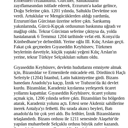
Ermenileri cezalandırdı. Gürcüler, Saltukluların
zayıflamasından istifade ederek, Erzurum'a kadar gelince,
Doğu Seferine çıktı. 1201 yılında, Saltuklu Devletine son
verdi. Artuklular ve Mengücüklerden aldığı yardımla,
Erzurum'dan Gürcistan üzerine sefere çıktı. Sarıkamış
yakınlarında, Gürcü-Kıpçak ordusunun baskınına uğradı ve
mağlup oldu. Tekrar Gürcistan seferine çıktıysa da, yolda
hastalanarak 6 Temmuz 1204 tarihinde vefat etti. Konya'da
Künbedhane'ye defnedildi. Yerine oğlu III. Kılıç Arslan geçti.
Fakat çok geçmeden Gıyaseddin Keyhüsrev, Türkmen
beylerinin davetiyle, küçük yaştaki yeğeni Kılıç Arslan'ın
yerine, tekrar Türkiye Selçukluları sultanı oldu.
Gıyaseddin Keyhüsrev, devletin hudutlarını emniyete almak
için, Bizanslılar ve Ermenilerle mücadele etti. Dördüncü Haçlı
Seferiyle (1204) İstanbul, Latin hakimiyetine girdi. Bizans
hanedanı Anadolu'ya kaçıp, İznik ve Trabzon'da iki devlet
kurdu. Bizanslılar, Karadeniz kıyılarına yerleşerek ticaret
yollarını kapattılar. Gıyaseddin Keyhüsrev, ticaret yolunu
açmak için, 1206 yılında sefere çıktı. Bizanslıları bu bölgeden
atarak, Karadeniz yolunu açtı. Ertesi sene Akdeniz sahillerine
inerek Antalya'yı fethetti. Bu sırada akıncı beyleri, Batı
anadolu'da bir çok yeri aldı. Bu fetihler, İznik Bizanslılarını
telaşlandırdı. Bizans ordusu ile 1211 senesinde Alaşehir'de
yapılan muharebede Selçuklu ordusu büyük zafer kazandı.