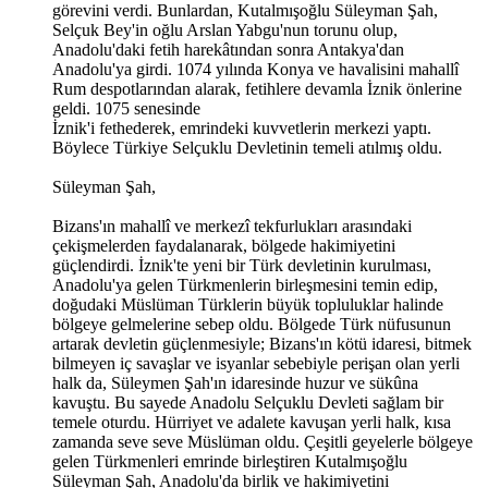
görevini verdi. Bunlardan, Kutalmışoğlu Süleyman Şah,
Selçuk Bey'in oğlu Arslan Yabgu'nun torunu olup,
Anadolu'daki fetih harekâtından sonra Antakya'dan
Anadolu'ya girdi. 1074 yılında Konya ve havalisini mahallî
Rum despotlarından alarak, fetihlere devamla İznik önlerine
geldi. 1075 senesinde
İznik'i fethederek, emrindeki kuvvetlerin merkezi yaptı.
Böylece Türkiye Selçuklu Devletinin temeli atılmış oldu.
Süleyman Şah,
Bizans'ın mahallî ve merkezî tekfurlukları arasındaki
çekişmelerden faydalanarak, bölgede hakimiyetini
güçlendirdi. İznik'te yeni bir Türk devletinin kurulması,
Anadolu'ya gelen Türkmenlerin birleşmesini temin edip,
doğudaki Müslüman Türklerin büyük topluluklar halinde
bölgeye gelmelerine sebep oldu. Bölgede Türk nüfusunun
artarak devletin güçlenmesiyle; Bizans'ın kötü idaresi, bitmek
bilmeyen iç savaşlar ve isyanlar sebebiyle perişan olan yerli
halk da, Süleymen Şah'ın idaresinde huzur ve sükûna
kavuştu. Bu sayede Anadolu Selçuklu Devleti sağlam bir
temele oturdu. Hürriyet ve adalete kavuşan yerli halk, kısa
zamanda seve seve Müslüman oldu. Çeşitli geyelerle bölgeye
gelen Türkmenleri emrinde birleştiren Kutalmışoğlu
Süleyman Şah, Anadolu'da birlik ve hakimiyetini