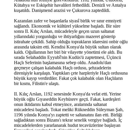
Kütahya ve Eskişehir havalileri fethedildi. Denizli ve Antalya
kuşatıldı. Danişmend arazisi ve Çukurova zaptedildi.
Kazanılan zafer ve başarılarla siyasî birlik ve sınır emniyeti
sağlandı. Ekonomik ve kültürel yükselme başladı. Bir süre
sonra II. Kılıç Arslan, mücadeleyle geçen uzun saltanat
yıllarındaki yorgunluğu ve ihtiyarlığını mazeret gösterip
istirahate çekildi. Sahip olduğu toprakların idaresini onbir oğlu
arasında taksim etti. Kendisi Konya'da büyük sultan olarak
kaldı. Oğullarının her biri bir vilayette yönetimi ele aldı. Bu
sırada Selahaddin Eyyubî'nin Kudüs'ü zaptetmesi, Üçüncü
Haçlı Seferinin başlamasına sebep oldu. Anadolu'dan
geçmeye çalışan kalabalık Haçlı ordusu, şehzadelerin
direnişiyle karşılaştı. Yaptıkları çete harpleriyle Haçlı ordusuna
büyük kayıp verdirdiler. Fakat çok kalabalık olan Haçlıların
bir kısmı, Filistin'e ulaştı.
II. Kılıç Arslan, 1192 senesinde Konya'da vefat etti. Yerine
büyük oğlu Gıyaseddin Keyhüsrev geçti. Fakat, kardeşleri
onun iktidarını kabul etmeyince, aralarında saltanat
mücadelesi başladı. Tokat meliki Rükneddin Süleyman Şah,
1196 yılında Konya'yı zaptetti ve saltanatını ilan etti. Birliği
sağladıktan sonra Bizans'ı tekrar senelik vergiye bağladı. İç
mücadelelerden yararlanarak hudut tecavüzlerine başlayan