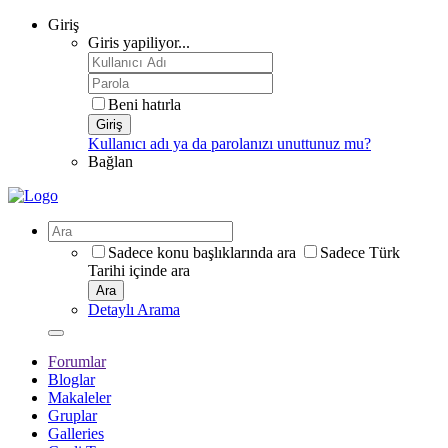
Giriş
Giris yapiliyor...
Beni hatırla
Giriş
Kullanıcı adı ya da parolanızı unuttunuz mu?
Bağlan
Sadece konu başlıklarında ara
Sadece Türk
Tarihi içinde ara
Ara
Detaylı Arama
Forumlar
Bloglar
Makaleler
Gruplar
Galleries