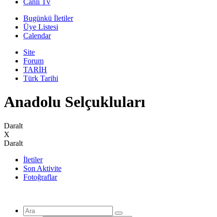
Canli Tv
Bugünkü İletiler
Üye Listesi
Calendar
Site
Forum
TARİH
Türk Tarihi
Anadolu Selçukluları
Daralt
X
Daralt
İletiler
Son Aktivite
Fotoğraflar