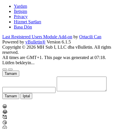
Yardım
İletişim
Privacy
Hizmet Şartları
Başa Dön
Last Registered Users Module Add-on
by
Ortacili Can
Powered by
vBulletin®
Version 6.1.5
Copyright © 2026 MH Sub I, LLC dba vBulletin. All rights
reserved.
All times are GMT+1. This page was generated at 07:18.
Lütfen bekleyin...
Tamam
Tamam
Iptal
😀
😂
🥰
😘
🤢