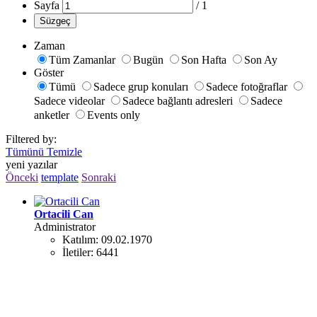
Sayfa
/
1
Süzgeç
Zaman
Tüm Zamanlar
Bugün
Son Hafta
Son Ay
Göster
Tümü
Sadece grup konuları
Sadece fotoğraflar
Sadece videolar
Sadece bağlantı adresleri
Sadece
anketler
Events only
Filtered by:
Tümünü Temizle
yeni yazılar
Önceki
template
Sonraki
Ortacili Can
Administrator
Katılım:
09.02.1970
İletiler:
6441