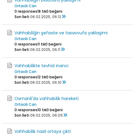
Vahhabi̇li̇ği̇n bi̇datlara yaklaşimi
Ortacili Can
0 responses
18 tık
0 beğeni
Son İleti
06.02.2025, 06:12
Vahhabi̇li̇ği̇n şefaate ve tasavvufa yaklaşimi
Ortacili Can
0 responses
11 tık
0 beğeni
Son İleti
06.02.2025, 06:11
Vahhabi̇li̇kte tevhi̇d i̇nanci
Ortacili Can
0 responses
12 tık
0 beğeni
Son İleti
06.02.2025, 06:10
Osmanli'da vahhabi̇li̇k hareketi̇
Ortacili Can
0 responses
10 tık
0 beğeni
Son İleti
06.02.2025, 06:09
Vahhabi̇li̇k nasil ortaya çikti