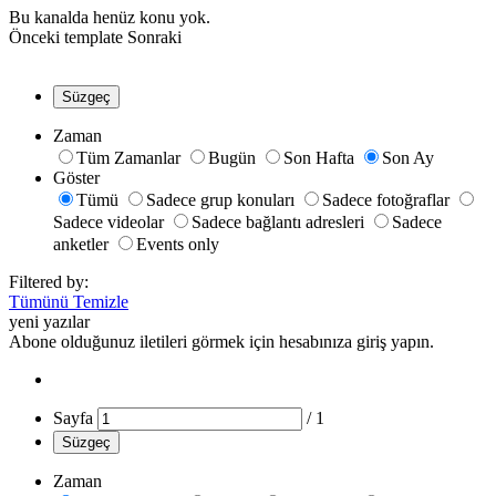
Bu kanalda henüz konu yok.
Önceki
template
Sonraki
Süzgeç
Zaman
Tüm Zamanlar
Bugün
Son Hafta
Son Ay
Göster
Tümü
Sadece grup konuları
Sadece fotoğraflar
Sadece videolar
Sadece bağlantı adresleri
Sadece
anketler
Events only
Filtered by:
Tümünü Temizle
yeni yazılar
Abone olduğunuz iletileri görmek için hesabınıza giriş yapın.
Sayfa
/
1
Süzgeç
Zaman