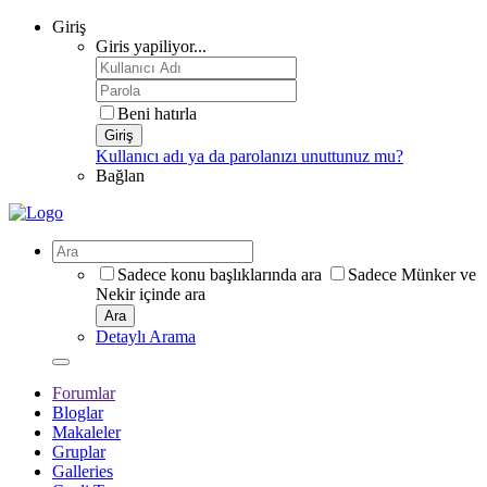
Giriş
Giris yapiliyor...
Beni hatırla
Giriş
Kullanıcı adı ya da parolanızı unuttunuz mu?
Bağlan
Sadece konu başlıklarında ara
Sadece Münker ve
Nekir içinde ara
Ara
Detaylı Arama
Forumlar
Bloglar
Makaleler
Gruplar
Galleries