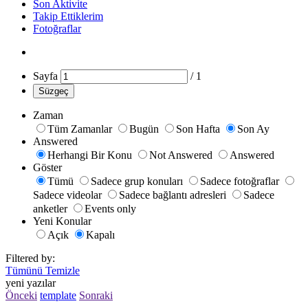
Son Aktivite
Takip Ettiklerim
Fotoğraflar
Sayfa
/
1
Süzgeç
Zaman
Tüm Zamanlar
Bugün
Son Hafta
Son Ay
Answered
Herhangi Bir Konu
Not Answered
Answered
Göster
Tümü
Sadece grup konuları
Sadece fotoğraflar
Sadece videolar
Sadece bağlantı adresleri
Sadece
anketler
Events only
Yeni Konular
Açık
Kapalı
Filtered by:
Tümünü Temizle
yeni yazılar
Önceki
template
Sonraki