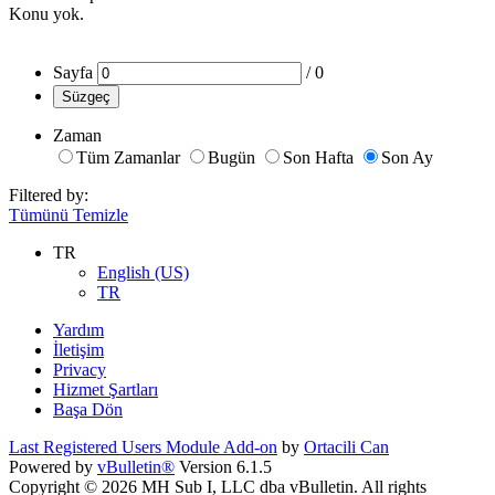
Konu yok.
Sayfa
/
0
Süzgeç
Zaman
Tüm Zamanlar
Bugün
Son Hafta
Son Ay
Filtered by:
Tümünü Temizle
TR
English (US)
TR
Yardım
İletişim
Privacy
Hizmet Şartları
Başa Dön
Last Registered Users Module Add-on
by
Ortacili Can
Powered by
vBulletin®
Version 6.1.5
Copyright © 2026 MH Sub I, LLC dba vBulletin. All rights