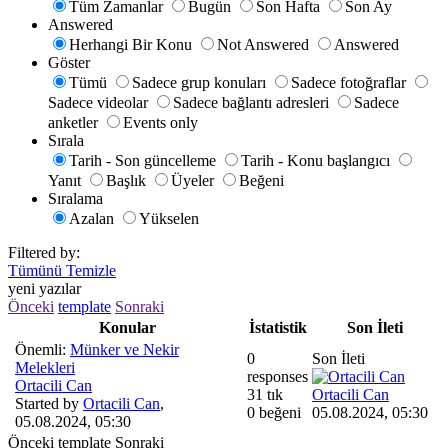
Tüm Zamanlar
Bugün
Son Hafta
Son Ay
Answered
Herhangi Bir Konu
Not Answered
Answered
Göster
Tümü
Sadece grup konuları
Sadece fotoğraflar
Sadece videolar
Sadece bağlantı adresleri
Sadece
anketler
Events only
Sırala
Tarih - Son güncelleme
Tarih - Konu başlangıcı
Yanıt
Başlık
Üyeler
Beğeni
Sıralama
Azalan
Yükselen
Filtered by:
Tümünü Temizle
yeni yazılar
Önceki
template
Sonraki
Konular
İstatistik
Son İleti
Önemli:
Münker ve Nekir
0
Son İleti
Melekleri
responses
Ortacili Can
31 tık
Ortacili Can
Started by
Ortacili Can
,
0 beğeni
05.08.2024, 05:30
05.08.2024, 05:30
Önceki
template
Sonraki