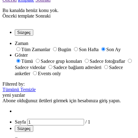
Bu kanalda henüz konu yok.
Önceki
template
Sonraki
Süzgeç
Zaman
Tüm Zamanlar
Bugün
Son Hafta
Son Ay
Göster
Tümü
Sadece grup konuları
Sadece fotoğraflar
Sadece videolar
Sadece bağlantı adresleri
Sadece
anketler
Events only
Filtered by:
Tümünü Temizle
yeni yazılar
Abone olduğunuz iletileri görmek için hesabınıza giriş yapın.
Sayfa
/
1
Süzgeç