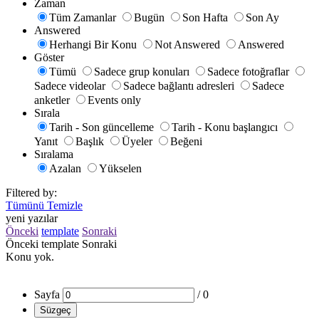
Zaman
Tüm Zamanlar
Bugün
Son Hafta
Son Ay
Answered
Herhangi Bir Konu
Not Answered
Answered
Göster
Tümü
Sadece grup konuları
Sadece fotoğraflar
Sadece videolar
Sadece bağlantı adresleri
Sadece
anketler
Events only
Sırala
Tarih - Son güncelleme
Tarih - Konu başlangıcı
Yanıt
Başlık
Üyeler
Beğeni
Sıralama
Azalan
Yükselen
Filtered by:
Tümünü Temizle
yeni yazılar
Önceki
template
Sonraki
Önceki
template
Sonraki
Konu yok.
Sayfa
/
0
Süzgeç