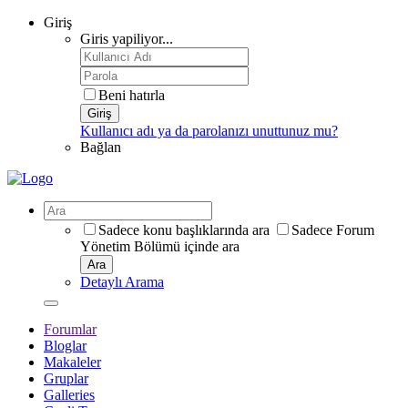
Giriş
Giris yapiliyor...
Beni hatırla
Giriş
Kullanıcı adı ya da parolanızı unuttunuz mu?
Bağlan
Sadece konu başlıklarında ara
Sadece Forum
Yönetim Bölümü içinde ara
Ara
Detaylı Arama
Forumlar
Bloglar
Makaleler
Gruplar
Galleries