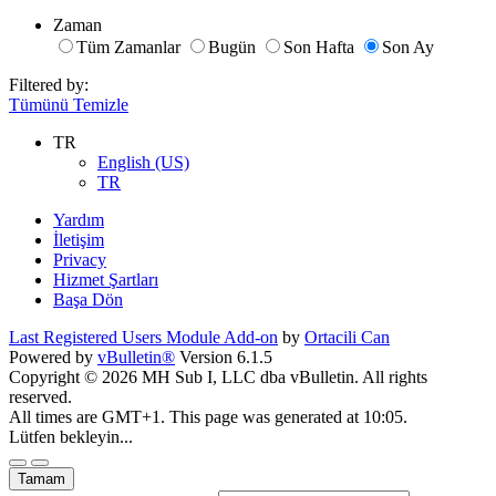
Zaman
Tüm Zamanlar
Bugün
Son Hafta
Son Ay
Filtered by:
Tümünü Temizle
TR
English (US)
TR
Yardım
İletişim
Privacy
Hizmet Şartları
Başa Dön
Last Registered Users Module Add-on
by
Ortacili Can
Powered by
vBulletin®
Version 6.1.5
Copyright © 2026 MH Sub I, LLC dba vBulletin. All rights
reserved.
All times are GMT+1. This page was generated at 10:05.
Lütfen bekleyin...
Tamam