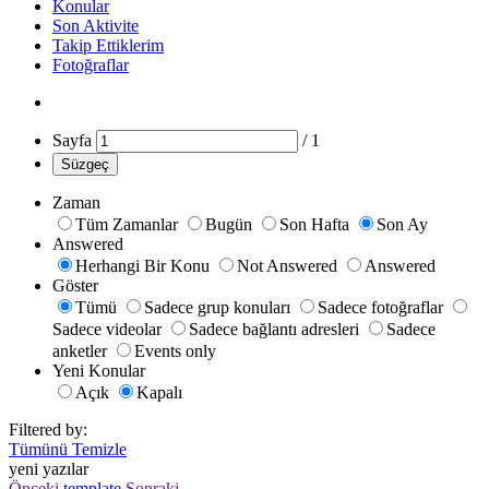
Konular
Son Aktivite
Takip Ettiklerim
Fotoğraflar
Sayfa
/
1
Süzgeç
Zaman
Tüm Zamanlar
Bugün
Son Hafta
Son Ay
Answered
Herhangi Bir Konu
Not Answered
Answered
Göster
Tümü
Sadece grup konuları
Sadece fotoğraflar
Sadece videolar
Sadece bağlantı adresleri
Sadece
anketler
Events only
Yeni Konular
Açık
Kapalı
Filtered by:
Tümünü Temizle
yeni yazılar
Önceki
template
Sonraki