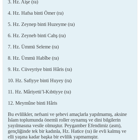
3. Hz. Aişe (ra)
4. Hz. Hafsa binti Ömer (ra)
5. Hz. Zeynep binti Huzeyme (ra)
6. Hz. Zeyneb binti Cahş (ra)
7. Hz. Ümmü Seleme (ra)
8. Hz. Ümmü Habîbe (ra)
9. Hz. Cüveyriye binti Hâris (ra)
10. Hz. Safiyye binti Huyey (ra)
11. Hz. Mâriyetü’l-Kıbtiyye (ra)
12. Meymûne binti Hâris
Bu evlilikler, nefsani ve şehevi amaçlarla yapılmamış, aksine
İslam toplumunda önemli roller oynamış ve dini bilgilerin
yayılmasına vesile olmuştur. Peygamber Efendimiz (asm),
gençliğinde tek bir kadınla, Hz. Hatice (ra) ile evli kalmış ve
elli yaşına kadar başka bir evlilik yapmamıştır.