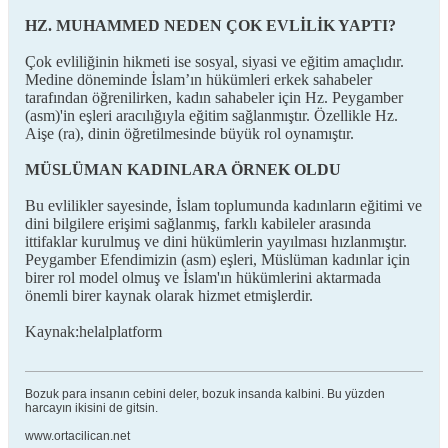
HZ. MUHAMMED NEDEN ÇOK EVLİLİK YAPTI?
Çok evliliğinin hikmeti ise sosyal, siyasi ve eğitim amaçlıdır.
Medine döneminde İslam’ın hükümleri erkek sahabeler
tarafından öğrenilirken, kadın sahabeler için Hz. Peygamber
(asm)'in eşleri aracılığıyla eğitim sağlanmıştır. Özellikle Hz.
Aişe (ra), dinin öğretilmesinde büyük rol oynamıştır.
MÜSLÜMAN KADINLARA ÖRNEK OLDU
Bu evlilikler sayesinde, İslam toplumunda kadınların eğitimi ve
dini bilgilere erişimi sağlanmış, farklı kabileler arasında
ittifaklar kurulmuş ve dini hükümlerin yayılması hızlanmıştır.
Peygamber Efendimizin (asm) eşleri, Müslüman kadınlar için
birer rol model olmuş ve İslam'ın hükümlerini aktarmada
önemli birer kaynak olarak hizmet etmişlerdir.
Kaynak:helalplatform
Bozuk para insanın cebini deler, bozuk insanda kalbini. Bu yüzden
harcayın ikisini de gitsin.
www.ortacilican.net