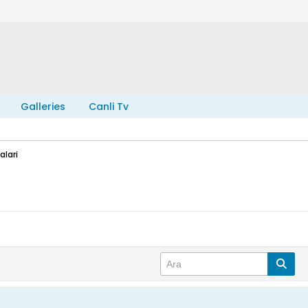
Galleries
Canli Tv
lari