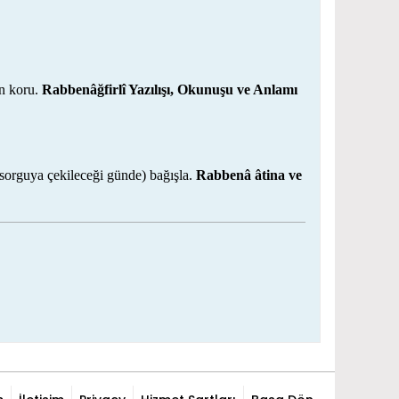
an koru.
Rabbenâğfirlî Yazılışı, Okunuşu ve Anlamı
orguya çekileceği günde) bağışla.
Rabbenâ âtina ve