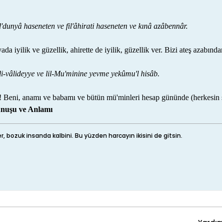
'dunyâ haseneten ve fil'âhirati haseneten ve kınâ azâbennâr.
da iyilik ve güzellik, ahirette de iyilik, güzellik ver. Bizi ateş azabınd
li-vâlideyye ve lil-Mu'minine yevme yekûmu'l hisâb.
Beni, anamı ve babamı ve bütün mü'minleri hesap gününde (herkesin s
unuşu ve Anlamı
r, bozuk insanda kalbini. Bu yüzden harcayın ikisini de gitsin.