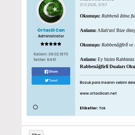
21.11.2025, 21:57
Okunuşu:
Rabbenâ âtina fid
Ortacili Can
Anlamı:
Allah'ım! Bize dünya
Administrator
Okunuşu:
Rabbenâğfirlî ve 
Katılım:
09.02.1970
Anlamı:
Ey bizim Rabbimiz! 
İletiler:
6441
Rabbenâğfirlî Duaları Ok
Share
Tweet
Bozuk para insanın cebini dele
www.ortacilican.net
Etiketler:
Yok