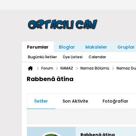
Forumlar
Bloglar
Makaleler
Gruplar
Bugünkü İletiler
Üye Listesi
Calendar
Forum
NAMAZ
Namaz Bölümü
Namaz Dua
Rabbenâ âtina
İletiler
Son Aktivite
Fotoğraflar
Rabbenâ âtina