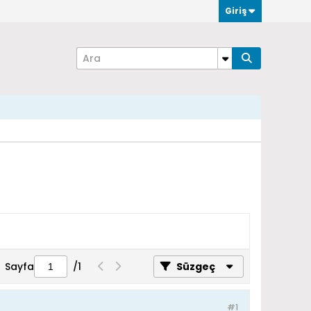
Giriş
Sayfa
/
1
Süzgeç
#1