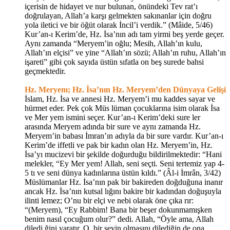
içerisin de hidayet ve nur bulunan, önündeki Tev rat’ı
doğrulayan, Allah’a karşı gelmekten sakınanlar için doğru
yola iletici ve bir öğüt olarak İncil’i verdik.” (Mâide, 5/46)
Kur’an-ı Kerim’de, Hz. İsa’nın adı tam yirmi beş yerde geçer.
Aynı zamanda “Meryem’in oğlu; Mesih, Allah’ın kulu,
Allah’ın elçisi” ve yine “Allah’ın sözü; Allah’ın ruhu, Allah’ın
işareti” gibi çok sayıda üstün sıfatla on beş surede bahsi
geçmektedir.
Hz. Meryem; Hz. İsa’nın Hz. Meryem’den Dünyaya Gelişi
İslam, Hz. İsa ve annesi Hz. Meryem’i mu kaddes sayar ve
hürmet eder. Pek çok Müs lüman çocuklarına isim olarak İsa
ve Mer yem ismini seçer. Kur’an-ı Kerim’deki sure ler
arasında Meryem adında bir sure ve aynı zamanda Hz.
Meryem’in babası İmran’ın adıyla da bir sure vardır. Kur’an-ı
Kerim’de iffetli ve pak bir kadın olan Hz. Meryem’in, Hz.
İsa’yı mucizevi bir şekilde doğurduğu bildirilmektedir: “Hani
melekler, “Ey Mer yem! Allah, seni seçti. Seni tertemiz yap 4-
5 tı ve seni dünya kadınlarına üstün kıldı.” (Âl-i İmrân, 3/42)
Müslümanlar Hz. İsa’nın pak bir bakireden doğduğuna inanır
ancak Hz. İsa’nın kutsal lığını bakire bir kadından doğuşuyla
ilinti lemez; O’nu bir elçi ve nebi olarak öne çıka rır:
“(Meryem), “Ey Rabbim! Bana bir beşer dokunmamışken
benim nasıl çocuğum olur?” dedi. Allah, “Öyle ama, Allah
diledi ğini yaratır. O, bir şeyin olmasını dilediğin de ona