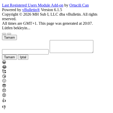
Last Registered Users Module Add-on
by
Ortacili Can
Powered by
vBulletin®
Version 6.1.5
Copyright © 2026 MH Sub I, LLC dba vBulletin. All rights
reserved.
All times are GMT+1. This page was generated at 20:07.
Lütfen bekleyin...
Tamam
Tamam
Iptal
😀
😂
🥰
😘
🤢
😎
😞
😡
👍
👎