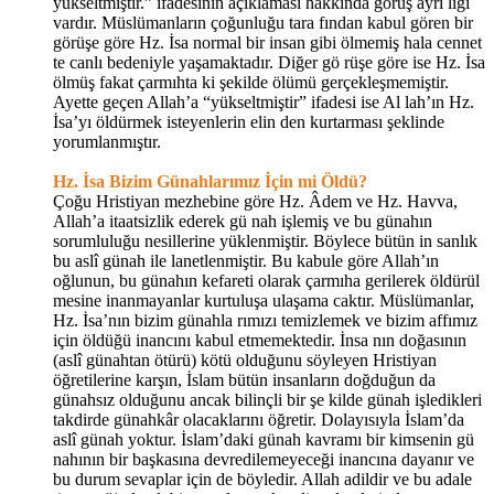
yükseltmiştir.” ifadesinin açıklaması hakkında görüş ayrı lığı
vardır. Müslümanların çoğunluğu tara fından kabul gören bir
görüşe göre Hz. İsa normal bir insan gibi ölmemiş hala cennet
te canlı bedeniyle yaşamaktadır. Diğer gö rüşe göre ise Hz. İsa
ölmüş fakat çarmıhta ki şekilde ölümü gerçekleşmemiştir.
Ayette geçen Allah’a “yükseltmiştir” ifadesi ise Al lah’ın Hz.
İsa’yı öldürmek isteyenlerin elin den kurtarması şeklinde
yorumlanmıştır.
Hz. İsa Bizim Günahlarımız İçin mi Öldü?
Çoğu Hristiyan mezhebine göre Hz. Âdem ve Hz. Havva,
Allah’a itaatsizlik ederek gü nah işlemiş ve bu günahın
sorumluluğu nesillerine yüklenmiştir. Böylece bütün in sanlık
bu aslî günah ile lanetlenmiştir. Bu kabule göre Allah’ın
oğlunun, bu günahın kefareti olarak çarmıha gerilerek öldürül
mesine inanmayanlar kurtuluşa ulaşama caktır. Müslümanlar,
Hz. İsa’nın bizim günahla rımızı temizlemek ve bizim affımız
için öldüğü inancını kabul etmemektedir. İnsa nın doğasının
(aslî günahtan ötürü) kötü olduğunu söyleyen Hristiyan
öğretilerine karşın, İslam bütün insanların doğduğun da
günahsız olduğunu ancak bilinçli bir şe kilde günah işledikleri
takdirde günahkâr olacaklarını öğretir. Dolayısıyla İslam’da
aslî günah yoktur. İslam’daki günah kavramı bir kimsenin gü
nahının bir başkasına devredilemeyeceği inancına dayanır ve
bu durum sevaplar için de böyledir. Allah adildir ve bu adale