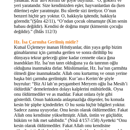
yasaklar. Kur’an-ı Kerim’de şöyle buyrulur: “O, gökleri ve
yeri yaratandır. Size kendinizden eşler, hayvanlardan da (ken
dilerine) eşler yaratmıştır. Bu sûretle sizi üretiyor. O’nun
benzeri hiçbir şey yoktur. O, hakkıyla işitendir, hakkıyla
görendir.”(Şûra 42/11), “O’ndan çocuk olmamıştır (Kim senin
babası değildir). Kendisi de doğma mıştır (kimsenin çocuğu
değildir).” (İhlâs 112/3)
Hz. İsa Çarmıha Gerilmiş midir?
Kutsal Üçlemeye inanan Hristiyanlar, dün yaya gelip bizim
günahlarımız için çarmıha gerilen ve sonra diriltilip bu
dünyaya tekrar geleceği güne kadar cennette olaca ğına
inandıkları Hz. İsa’nın tanrı olduğuna ya da tanrının oğlu
olduğuna inanmakta dırlar. Müslümanlar, Hz. İsa’nın çarmıhta
ölmedi ğine inanmaktadır. Allah onu kurtarmış ve onun yerine
başka biri çarmıha gerilmiştir. Kur’an-ı Kerim’de şöyle
buyrulur: “Biz Al lah’ın peygamberi Meryem oğlu İsa Mesih’i
öldürdük” demelerinden dolayı kalplerini mühürledik. Oysa
onu öldürmediler ve as madılar. Fakat onlara öyle gibi
gösterildi. Onun hakkında anlaşmazlığa düşenler, bu konuda
kesin bir şüphe içindedirler. O hu susta hiçbir bilgileri yoktur.
Sadece zanna uyuyorlar. Onu kesin olarak öldürmediler. Fakat
Allah onu kendisine yükseltmiştir. Allah, üstün ve güçlüdür,
hüküm ve hik met sahibidir.” (Nisâ 4/157-158) Ayetteki “Onu
kesin olarak öldürmediler. Fakat Allah onu kendisine