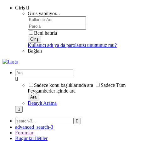
Giriş
Giris yapiliyor...
Beni hatırla
Giriş
Kullanıcı adı ya da parolanızı unuttunuz mu?
Bağlan
Sadece konu başlıklarında ara
Sadece Tüm
Peygamberler içinde ara
Ara
Detaylı Arama
advanced_search-3
Forumlar
Bugünkü İletiler