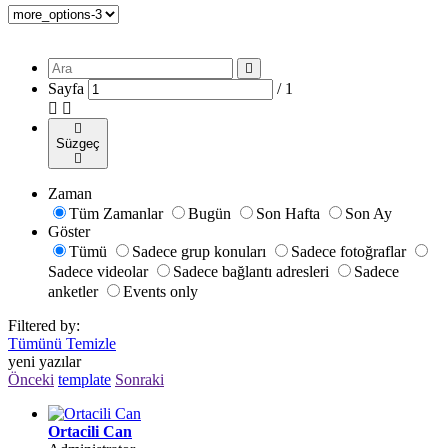
Sayfa
/
1
Süzgeç
Zaman
Tüm Zamanlar
Bugün
Son Hafta
Son Ay
Göster
Tümü
Sadece grup konuları
Sadece fotoğraflar
Sadece videolar
Sadece bağlantı adresleri
Sadece
anketler
Events only
Filtered by:
Tümünü Temizle
yeni yazılar
Önceki
template
Sonraki
Ortacili Can