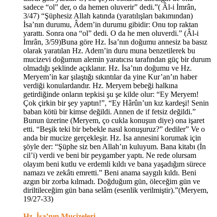
sadece “ol” der, o da hemen oluverir” dedi.”( Âl-i İmrân,
3/47) “Şüphesiz Allah katında (yaratılışları bakımından)
İsa’nın durumu, Âdem’in durumu gibidir: Onu top raktan
yarattı. Sonra ona “ol” dedi. O da he men oluverdi.” (Âl-i
İmrân, 3/59)Buna göre Hz. İsa’nın doğumu annesiz ba basız
olarak yaratılan Hz. Adem’in duru muna benzetilerek bu
mucizevi doğumun alemin yaratıcısı tarafından güç bir durum
olmadığı şeklinde açıklanır. Hz. İsa’nın doğumu ve Hz.
Meryem’in kar şılaştığı sıkıntılar da yine Kur’an’ın haber
verdiği konulardandır. Hz. Meryem bebeği halkına
getirdiğinde onların tepkisi şu şe kilde olur: “Ey Meryem!
Çok çirkin bir şey yaptın!”, “Ey Hârûn’un kız kardeşi! Senin
baban kötü bir kimse değildi. Annen de if fetsiz değildi.”
Bunun üzerine (Meryem, ço cukla konuşun diye) ona işaret
etti. “Beşik teki bir bebekle nasıl konuşuruz?” dediler” Ve o
anda bir mucize gerçekleşir. Hz. İsa annesini korumak için
şöyle der: “Şüphe siz ben Allah’ın kuluyum. Bana kitabı (İn
cil’i) verdi ve beni bir peygamber yaptı. Ne rede olursam
olayım beni kutlu ve erdemli kıldı ve bana yaşadığım sürece
namazı ve zekâtı emretti.” Beni anama saygılı kıldı. Beni
azgın bir zorba kılmadı. Doğduğum gün, öleceğim gün ve
diriltileceğim gün bana selâm (esenlik verilmiştir).”(Meryem,
19/27-33)
Hz. İsa’nın Mucizeleri