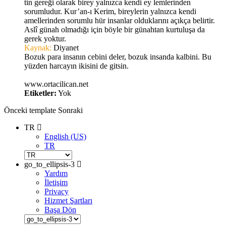
tin gereği olarak birey yalnızca kendi ey lemlerinden
sorumludur. Kur’an-ı Kerim, bireylerin yalnızca kendi
amellerinden sorumlu hür insanlar olduklarını açıkça belirtir.
Aslî günah olmadığı için böyle bir günahtan kurtuluşa da
gerek yoktur.
Kaynak:
Diyanet
Bozuk para insanın cebini deler, bozuk insanda kalbini. Bu
yüzden harcayın ikisini de gitsin.
www.ortacilican.net
Etiketler:
Yok
Önceki
template
Sonraki
TR
English (US)
TR
go_to_ellipsis-3
Yardım
İletişim
Privacy
Hizmet Şartları
Başa Dön