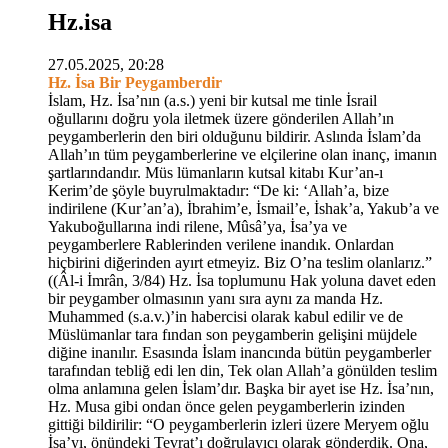
Hz.isa
27.05.2025, 20:28
Hz. İsa Bir Peygamberdir
İslam, Hz. İsa’nın (a.s.) yeni bir kutsal me tinle İsrail
oğullarını doğru yola iletmek üzere gönderilen Allah’ın
peygamberlerin den biri olduğunu bildirir. Aslında İslam’da
Allah’ın tüm peygamberlerine ve elçilerine olan inanç, imanın
şartlarındandır. Müs lümanların kutsal kitabı Kur’an-ı
Kerim’de şöyle buyrulmaktadır: “De ki: ‘Allah’a, bize
indirilene (Kur’an’a), İbrahim’e, İsmail’e, İshak’a, Yakub’a ve
Yakuboğullarına indi rilene, Mûsâ’ya, İsa’ya ve
peygamberlere Rablerinden verilene inandık. Onlardan
hiçbirini diğerinden ayırt etmeyiz. Biz O’na teslim olanlarız.”
((Âl-i İmrân, 3/84) Hz. İsa toplumunu Hak yoluna davet eden
bir peygamber olmasının yanı sıra aynı za manda Hz.
Muhammed (s.a.v.)’in habercisi olarak kabul edilir ve de
Müslümanlar tara fından son peygamberin gelişini müjdele
diğine inanılır. Esasında İslam inancında bütün peygamberler
tarafından tebliğ edi len din, Tek olan Allah’a gönülden teslim
olma anlamına gelen İslam’dır. Başka bir ayet ise Hz. İsa’nın,
Hz. Musa gibi ondan önce gelen peygamberlerin izinden
gittiği bildirilir: “O peygamberlerin izleri üzere Meryem oğlu
İsa’yı, önündeki Tevrat’ı doğrulayıcı olarak gönderdik. Ona,