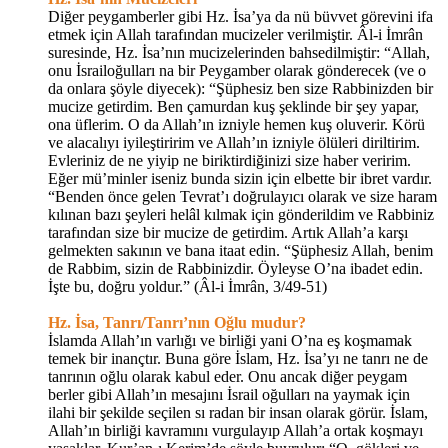
Diğer peygamberler gibi Hz. İsa’ya da nü büvvet görevini ifa
etmek için Allah tarafından mucizeler verilmiştir. Âl-i İmrân
suresinde, Hz. İsa’nın mucizelerinden bahsedilmiştir: “Allah,
onu İsrailoğulları na bir Peygamber olarak gönderecek (ve o
da onlara şöyle diyecek): “Şüphesiz ben size Rabbinizden bir
mucize getirdim. Ben çamurdan kuş şeklinde bir şey yapar,
ona üflerim. O da Allah’ın izniyle hemen kuş oluverir. Körü
ve alacalıyı iyileştiririm ve Allah’ın izniyle ölüleri diriltirim.
Evleriniz de ne yiyip ne biriktirdiğinizi size haber veririm.
Eğer mü’minler iseniz bunda sizin için elbette bir ibret vardır.
“Benden önce gelen Tevrat’ı doğrulayıcı olarak ve size haram
kılınan bazı şeyleri helâl kılmak için gönderildim ve Rabbiniz
tarafından size bir mucize de getirdim. Artık Allah’a karşı
gelmekten sakının ve bana itaat edin. “Şüphesiz Allah, benim
de Rabbim, sizin de Rabbinizdir. Öyleyse O’na ibadet edin.
İşte bu, doğru yoldur.” (Âl-i İmrân, 3/49-51)
Hz. İsa, Tanrı/Tanrı’nın Oğlu mudur?
İslamda Allah’ın varlığı ve birliği yani O’na eş koşmamak
temek bir inançtır. Buna göre İslam, Hz. İsa’yı ne tanrı ne de
tanrının oğlu olarak kabul eder. Onu ancak diğer peygam
berler gibi Allah’ın mesajını İsrail oğulları na yaymak için
ilahi bir şekilde seçilen sı radan bir insan olarak görür. İslam,
Allah’ın birliği kavramını vurgulayıp Allah’a ortak koşmayı