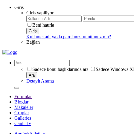
Giriş
Giris yapiliyor...
Beni hatırla
Giriş
Kullanıcı adı ya da parolanızı unuttunuz mu?
Bağlan
Sadece konu başlıklarında ara
Sadece Windows XP 
Ara
Detaylı Arama
Forumlar
Bloglar
Makaleler
Gruplar
Galleries
Canli Tv
Bugünkü İletiler