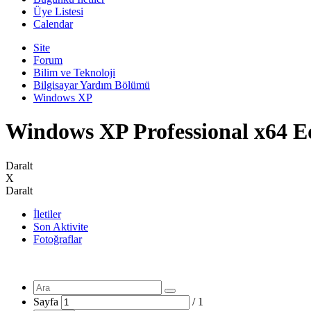
Üye Listesi
Calendar
Site
Forum
Bilim ve Teknoloji
Bilgisayar Yardım Bölümü
Windows XP
Windows XP Professional x64 E
Daralt
X
Daralt
İletiler
Son Aktivite
Fotoğraflar
Sayfa
/
1