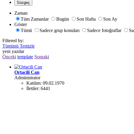
Süzgeç
Zaman
Tüm Zamanlar
Bugün
Son Hafta
Son Ay
Göster
Tümü
Sadece grup konuları
Sadece fotoğraflar
Sa
Filtered by:
Tümünü Temizle
yeni yazılar
Önceki
template
Sonraki
Ortacili Can
Administrator
Katılım:
09.02.1970
İletiler:
6441