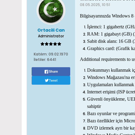
08.05.2025, 10:51
Bilgisayarınızda Windows 8 ça
İşlemci: 1 gigahertz (G
Ortacili Can
RAM: 1 gigabayt (GB) (3
Administrator
Sabit disk alanı: 16 GB (
Graphics card: (Grafik k
Katılım:
09.02.1970
Additional requirements to us
İletiler:
6441
Dokunmayı kullanmak için
Share
Windows Mağazası'na eriş
Tweet
Uygulamaları kullanmak i
Internet erişimi (ISP ücre
Güvenli önyükleme, UEFI 
sahiptir
Bazı oyunlar ve programla
Bazı özellikler için Micro
DVD izlemek ayrı bir kay