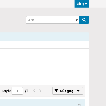
Giriş
Sayfa
/
1
Süzgeç
#1