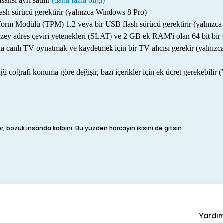
ansı ayrı satılır
(daha fazla bilgi)
sh sürücü gerektirir (yalnızca Windows 8 Pro)
tform Modülü (TPM) 1.2 veya bir USB flash sürücü gerektirir (yalnızc
üzey adres çeviri yetenekleri (SLAT) ve 2 GB ek RAM'i olan 64 bit bir 
 canlı TV oynatmak ve kaydetmek için bir TV alıcısı gerekir (yalnı
iği coğrafi konuma göre değişir, bazı içerikler için ek ücret gerekebil
r, bozuk insanda kalbini. Bu yüzden harcayın ikisini de gitsin.
Yardı