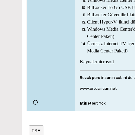
Windows Media Center lis
BitLocker To Go USB fla
BitLocker Güvenilir Pla
Client Hyper-V, ikinci d
Windows Media Center'da
Center Paketi)
Ücretsiz Internet TV içer
Media Center Paketi)
Kaynak:microsoft
Bozuk para insanın cebini dele
www.ortacilican.net
Etiketler:
Yok
TR