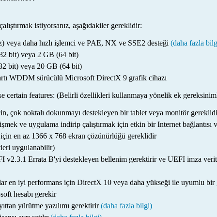
lıştırmak istiyorsanız, aşağıdakiler gereklidir:
Hz) veya daha hızlı işlemci ve PAE, NX ve SSE2 desteği
(daha fazla bilg
2 bit) veya 2 GB (64 bit)
32 bit) veya 20 GB (64 bit)
artı WDDM sürücülü Microsoft DirectX 9 grafik cihazı
e certain features: (Belirli özellikleri kullanmaya yönelik ek gereksinim
, çok noktalı dokunmayı destekleyen bir tablet veya monitör gereklid
mek ve uygulama indirip çalıştırmak için etkin bir Internet bağlantısı
çin en az 1366 x 768 ekran çözünürlüğü gereklidir
tleri uygulanabilir)
v2.3.1 Errata B'yi destekleyen bellenim gerektirir ve UEFI imza verit
r en iyi performans için DirectX 10 veya daha yükseği ile uyumlu bir gra
soft hesabı gerekir
ıttan yürütme yazılımı gerektirir
(daha fazla bilgi)