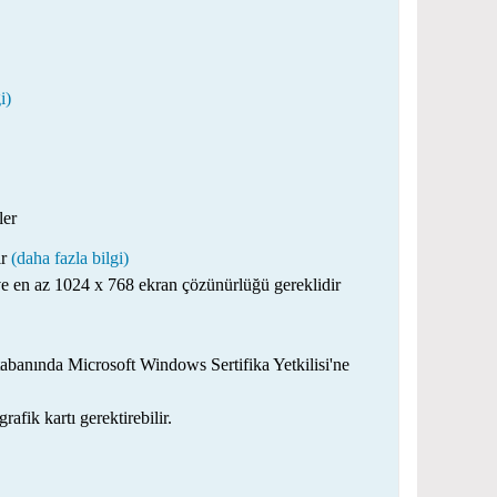
i)
ler
ir
(daha fazla bilgi)
 ve en az 1024 x 768 ekran çözünürlüğü gereklidir
abanında Microsoft Windows Sertifika Yetkilisi'ne
fik kartı gerektirebilir.