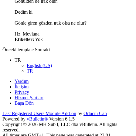
Gönülden de ırak olur.
Dedim ki
Gönle giren gözden ırak olsa ne olur?
Hz. Mevlana
Etiketler:
Yok
Önceki
template
Sonraki
TR
English (US)
TR
Yardım
İletişim
Privacy
Hizmet Şartları
Başa Dön
Last Registered Users Module Add-on
by
Ortacili Can
Powered by
vBulletin®
Version 6.1.5
Copyright © 2026 MH Sub I, LLC dba vBulletin. All rights
reserved.
All times are GMT+1. This page was generated at 23:01.