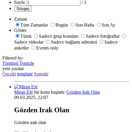
Sayfa
/
1
Süzgeç
Zaman
Tüm Zamanlar
Bugün
Son Hafta
Son Ay
Göster
Tümü
Sadece grup konuları
Sadece fotoğraflar
Sadece videolar
Sadece bağlantı adresleri
Sadece
anketler
Events only
Filtered by:
Tümünü Temizle
yeni yazılar
Önceki
template
Sonraki
Miran Efe
bir konu başlattı:
Gözden Irak Olan
09.03.2025, 22:07
Gözden Irak Olan
Gözden ırak olan