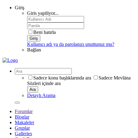
Giriş
Giris yapiliyor...
Beni hatırla
Giriş
Kullanıcı adı ya da parolanızı unuttunuz mu?
Bağlan
Sadece konu başlıklarında ara
Sadece Mevläna
Sözleri içinde ara
Ara
Detaylı Arama
Forumlar
Bloglar
Makaleler
Gruplar
Galleries