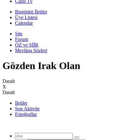
Canli Tv
Bugünkü İletiler
Üye Listesi
Calendar
Site
Forum
ÖZ ve ŞİİR
Mevläna Sözleri
Gözden Irak Olan
Daralt
X
Daralt
İletiler
Son Aktivite
Fotoğraflar