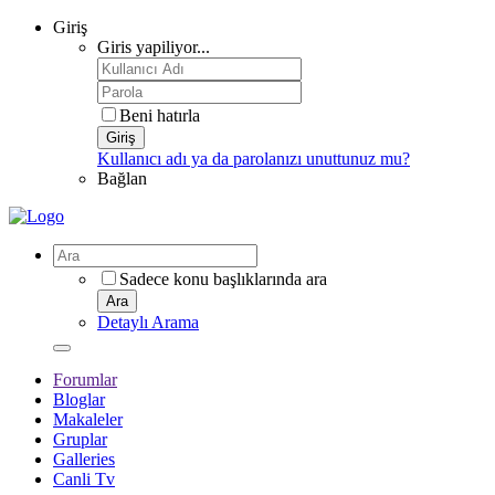
Giriş
Giris yapiliyor...
Beni hatırla
Giriş
Kullanıcı adı ya da parolanızı unuttunuz mu?
Bağlan
Sadece konu başlıklarında ara
Ara
Detaylı Arama
Forumlar
Bloglar
Makaleler
Gruplar
Galleries
Canli Tv