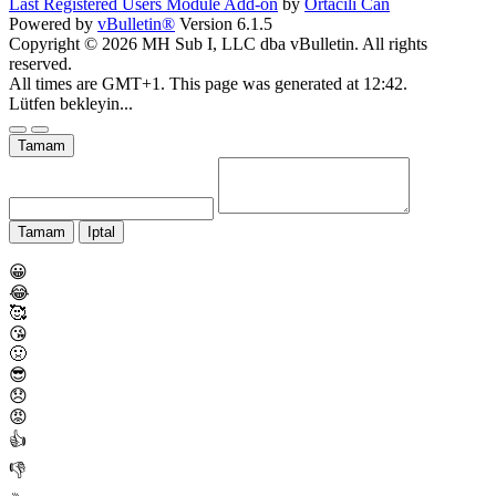
Last Registered Users Module Add-on
by
Ortacili Can
Powered by
vBulletin®
Version 6.1.5
Copyright © 2026 MH Sub I, LLC dba vBulletin. All rights
reserved.
All times are GMT+1. This page was generated at 12:42.
Lütfen bekleyin...
Tamam
Tamam
Iptal
😀
😂
🥰
😘
🤢
😎
😞
😡
👍
👎